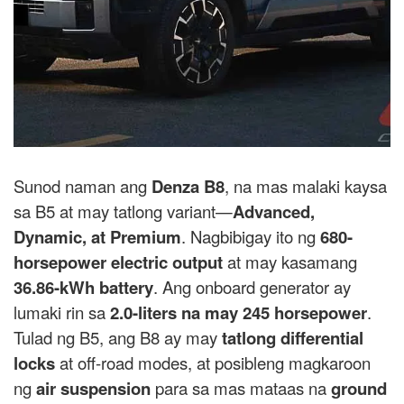
Sunod naman ang
Denza B8
, na mas malaki kaysa
sa B5 at may tatlong variant—
Advanced,
Dynamic, at Premium
. Nagbibigay ito ng
680-
horsepower electric output
at may kasamang
36.86-kWh battery
. Ang onboard generator ay
lumaki rin sa
2.0-liters na may 245 horsepower
.
Tulad ng B5, ang B8 ay may
tatlong differential
locks
at off-road modes, at posibleng magkaroon
ng
air suspension
para sa mas mataas na
ground