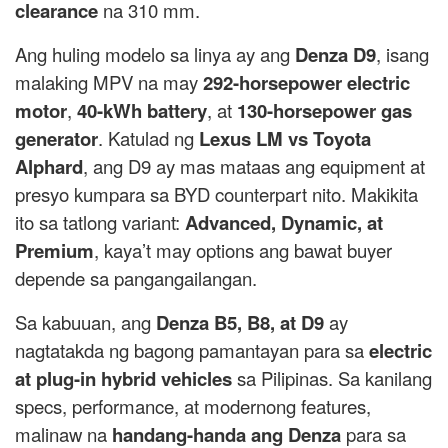
clearance
na 310 mm.
Ang huling modelo sa linya ay ang
Denza D9
, isang
malaking MPV na may
292-horsepower electric
motor
,
40-kWh battery
, at
130-horsepower gas
generator
. Katulad ng
Lexus LM vs Toyota
Alphard
, ang D9 ay mas mataas ang equipment at
presyo kumpara sa BYD counterpart nito. Makikita
ito sa tatlong variant:
Advanced, Dynamic, at
Premium
, kaya’t may options ang bawat buyer
depende sa pangangailangan.
Sa kabuuan, ang
Denza B5, B8, at D9
ay
nagtatakda ng bagong pamantayan para sa
electric
at plug-in hybrid vehicles
sa Pilipinas. Sa kanilang
specs, performance, at modernong features,
malinaw na
handang-handa ang Denza
para sa