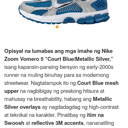
Opisyal na lumabas ang mga imahe ng Nike
Zoom Vomero 5 “Court Blue/Metallic Silver,”
isang kapansin-pansing bersyon ng early-2000s
runner na muling binuhay para sa modernong
streetwear. Nagtatampok ito ng
Court Blue mesh
upper
na nagbibigay ng preskong hitsura at
mahusay na breathability, habang ang
Metallic
Silver overlays
ay nagdadagdag ng high-contrast
at teknikal na karakter. Pinatibay ng
itim na
Swoosh
at
reflective 3M accents
, nananatiling