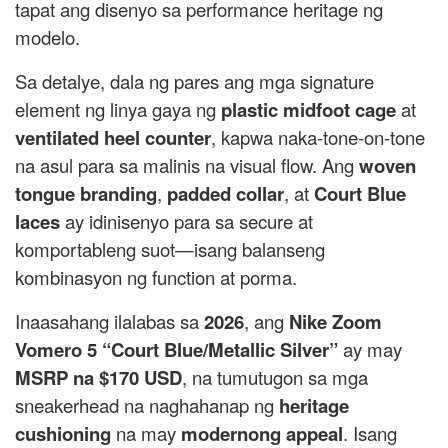
tapat ang disenyo sa performance heritage ng
modelo.
Sa detalye, dala ng pares ang mga signature
element ng linya gaya ng
plastic midfoot cage
at
ventilated heel counter
, kapwa naka-tone-on-tone
na asul para sa malinis na visual flow. Ang
woven
tongue branding
,
padded collar
, at
Court Blue
laces
ay idinisenyo para sa secure at
komportableng suot—isang balanseng
kombinasyon ng function at porma.
Inaasahang ilalabas sa
2026
, ang
Nike Zoom
Vomero 5 “Court Blue/Metallic Silver”
ay may
MSRP na $170 USD
, na tumutugon sa mga
sneakerhead na naghahanap ng
heritage
cushioning
na may
modernong appeal
. Isang