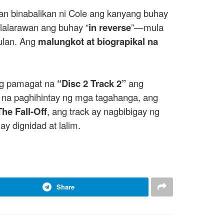
n binabalikan ni Cole ang kanyang buhay
lalarawan ang buhay “
in reverse
”—mula
ulan. Ang
malungkot at biograpikal na
 ng pamagat na
“Disc 2 Track 2”
ang
l na paghihintay ng mga tagahanga, ang
The Fall-Off
, ang track ay nagbibigay ng
 dignidad at lalim.
Share