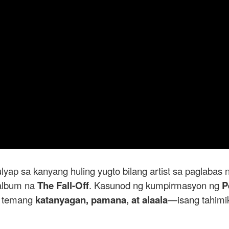
yap sa kanyang huling yugto bilang artist sa paglabas
 album na
The Fall-Off
. Kasunod ng kumpirmasyon ng
P
a temang
katanyagan, pamana, at alaala
—isang tahimik