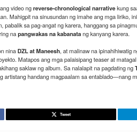
 ang video ng
reverse-chronological narrative
kung saa
n. Mahigpit na sinusundan ng imahe ang mga liriko, ini
 pabalik sa pag-angat ng karera, hanggang sa pinagm
uring na
pangwakas na kabanata
ng kanyang karera.
on nina
DZL at Maneesh
, at malinaw na ipinahihiwatig
oyekto. Matapos ang mga palaisipang teaser at mataga
kihang saklaw ng album. Sa nalalapit na pagdating ng
ng artistang handang magpaalam sa entablado—nang may
Tweet