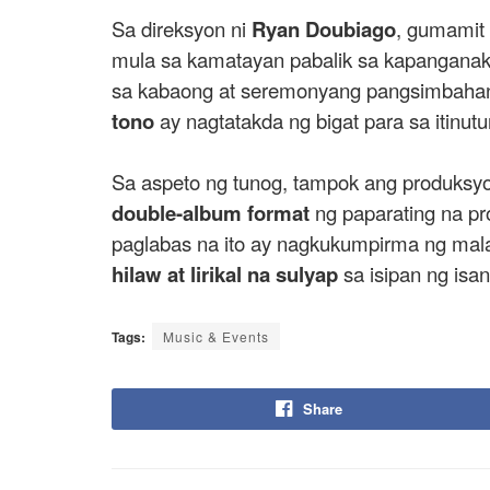
Sa direksyon ni
Ryan Doubiago
, gumamit
mula sa kamatayan pabalik sa kapanganaka
sa kabaong at seremonyang pangsimbahan,
tono
ay nagtatakda ng bigat para sa itinut
Sa aspeto ng tunog, tampok ang produksy
double-album format
ng paparating na pr
paglabas na ito ay nagkukumpirma ng mala
hilaw at lirikal na sulyap
sa isipan ng isa
Tags:
Music & Events
Share