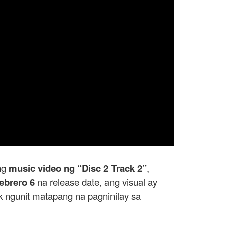
 ng
music video ng “Disc 2 Track 2”
,
ebrero 6
na release date, ang visual ay
 ngunit matapang na pagninilay sa