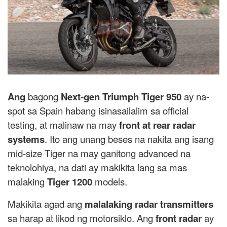
Ang
bagong
Next-gen Triumph Tiger 950
ay na-
spot sa Spain habang isinasailalim sa official
testing, at malinaw na may
front at rear radar
systems
. Ito ang unang beses na nakita ang isang
mid-size Tiger na may ganitong advanced na
teknolohiya, na dati ay makikita lang sa mas
malaking
Tiger 1200
models.
Makikita agad ang
malalaking radar transmitters
sa harap at likod ng motorsiklo. Ang
front radar
ay