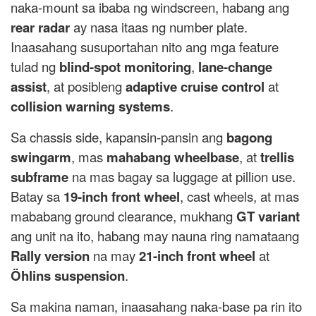
naka-mount sa ibaba ng windscreen, habang ang
rear radar
ay nasa itaas ng number plate.
Inaasahang susuportahan nito ang mga feature
tulad ng
blind-spot monitoring
,
lane-change
assist
, at posibleng
adaptive cruise control
at
collision warning systems
.
Sa chassis side, kapansin-pansin ang
bagong
swingarm
, mas
mahabang wheelbase
, at
trellis
subframe
na mas bagay sa luggage at pillion use.
Batay sa
19-inch front wheel
, cast wheels, at mas
mababang ground clearance, mukhang
GT variant
ang unit na ito, habang may nauna ring namataang
Rally version
na may
21-inch front wheel
at
Öhlins suspension
.
Sa makina naman, inaasahang naka-base pa rin ito