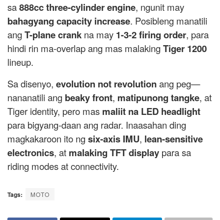
sa
888cc three-cylinder engine
, ngunit may
bahagyang capacity increase
. Posibleng manatili
ang
T-plane crank
na may
1-3-2 firing order
, para
hindi rin ma-overlap ang mas malaking
Tiger 1200
lineup.
Sa disenyo,
evolution not revolution
ang peg—
nananatili ang
beaky front
,
matipunong tangke
, at
Tiger identity, pero mas
maliit na LED headlight
para bigyang-daan ang radar. Inaasahan ding
magkakaroon ito ng
six-axis IMU
,
lean-sensitive
electronics
, at
malaking TFT display
para sa
riding modes at connectivity.
Tags:
MOTO