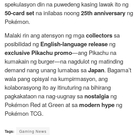
spekulasyon din na puwedeng kasing lawak ito ng
50-card set
na inilabas noong
25th anniversary
ng
Pokémon.
Malaki rin ang atensyon ng mga
collectors
sa
posibilidad ng
English-language release
ng
exclusive Pikachu promo
—ang Pikachu na
kumakain ng burger—na nagdulot ng matinding
demand nang unang lumabas sa
Japan
. Bagama’t
wala pang opisyal na kumpirmasyon, ang
kolaborasyong ito ay itinuturing na bihirang
pagkakataon na nag-uugnay sa
nostalgia
ng
Pokémon Red at Green at sa
modern hype
ng
Pokémon TCG.
Tags:
Gaming News