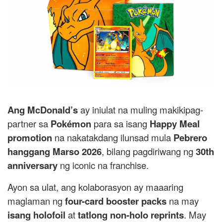
Ang
McDonald’s
ay iniulat na muling makikipag-
partner sa
Pokémon
para sa isang
Happy Meal
promotion
na nakatakdang ilunsad mula
Pebrero
hanggang Marso 2026
, bilang pagdiriwang ng
30th
anniversary
ng iconic na franchise.
Ayon sa ulat, ang kolaborasyon ay maaaring
maglaman ng
four-card booster packs
na may
isang holofoil
at
tatlong non-holo reprints
. May