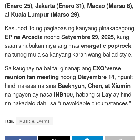
(Enero 25)
,
Jakarta (Enero 31)
,
Macao (Marso 8)
,
at
Kuala Lumpur (Marso 29)
.
Kasunod ito ng paglabas ng kanyang pinakabagong
EP na Arcadia
noong
Setyembre 29, 2025
, kung
saan sinubukan niya ang mas
energetic pop/rock
na tunog mula sa kanyang karaniwang ballad style.
Sa kaugnay na balita, ginanap ang
EXO’verse
reunion fan meeting
noong
Disyembre 14
, ngunit
hindi nakasama sina
Baekhyun, Chen, at Xiumin
na ngayon ay nasa
INB100
, habang si
Lay
ay hindi
rin nakadalo dahil sa “unavoidable circumstances.”
Tags:
Music & Events