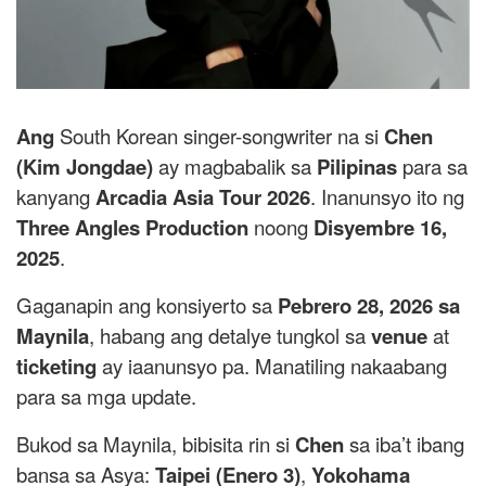
Ang
South Korean singer-songwriter na si
Chen
(Kim Jongdae)
ay magbabalik sa
Pilipinas
para sa
kanyang
Arcadia Asia Tour 2026
. Inanunsyo ito ng
Three Angles Production
noong
Disyembre 16,
2025
.
Gaganapin ang konsiyerto sa
Pebrero 28, 2026 sa
Maynila
, habang ang detalye tungkol sa
venue
at
ticketing
ay iaanunsyo pa. Manatiling nakaabang
para sa mga update.
Bukod sa Maynila, bibisita rin si
Chen
sa iba’t ibang
bansa sa Asya:
Taipei (Enero 3)
,
Yokohama