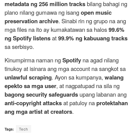
metadata ng 256 million tracks
bilang bahagi ng
plano nilang gumawa ng isang
open music
preservation archive
. Sinabi rin ng grupo na ang
mga files na ito ay kumakatawan sa halos
99.6%
ng Spotify listens
at
99.9% ng kabuuang tracks
sa serbisyo.
Kinumpirma naman ng
Spotify
na agad nilang
tinukoy at isinara ang mga account na sangkot sa
unlawful scraping
. Ayon sa kumpanya,
walang
epekto sa mga user
, at nagpatupad na sila ng
bagong security safeguards
upang labanan ang
anti-copyright attacks
at patuloy na
protektahan
ang mga artist at creators
.
Tags:
Tech