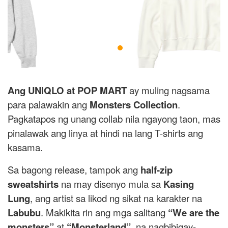
Ang UNIQLO at POP MART
ay muling nagsama
para palawakin ang
Monsters Collection
.
Pagkatapos ng unang collab nila ngayong taon, mas
pinalawak ang linya at hindi na lang T-shirts ang
kasama.
Sa bagong release, tampok ang
half-zip
sweatshirts
na may disenyo mula sa
Kasing
Lung
, ang artist sa likod ng sikat na karakter na
Labubu
. Makikita rin ang mga salitang
“We are the
monsters”
at
“Monsterland”
, na nagbibigay-