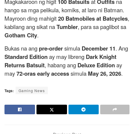
Magkakaroon ng higit
100 Batsuits
at
Outfits
na
hango sa mga pelikula, komiks, at laro ni Batman.
Mayroon ding mahigit
20 Batmobiles at Batcycles
,
kabilang ang sikat na
Tumbler
, para sa paglibot sa
Gotham City
.
Bukas na ang
pre-order
simula
December 11
. Ang
Standard Edition
ay may libreng
Dark Knight
Returns Batsuit
, habang ang
Deluxe Edition
ay
may
72-oras early access
simula
May 26, 2026
.
Tags:
Gaming News