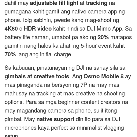
dahil may
adjustable fill light
at
tracking
na
gumagana kahit gamit ang native camera app ng
phone. Ibig sabihin, pwede kang mag-shoot ng
4K60
o
HDR video
kahit hindi sa DJI Mimo App. Sa
battery life naman, umabot pa ako ng
20%
matapos
gamitin nang halos kalahati ng 5-hour event kahit
70%
lang ang initial charge.
Sa kabuuan, pinatunayan ng DJI na sanay sila sa
gimbals at creative tools
. Ang
Osmo Mobile 8
ay
mas pinaganda na bersyon ng 7P na may mas
mahusay na tracking at mas creative na shooting
options. Para sa mga beginner content creators na
may magandang camera sa phone, sulit itong
gimbal. May
native support
din ito para sa DJI
microphones kaya perfect sa minimalist vlogging
setup.