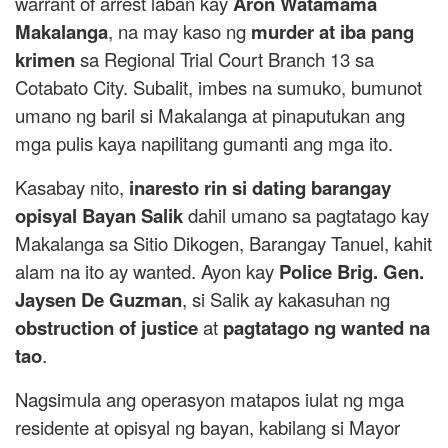
warrant of arrest laban kay
Aron Watamama
Makalanga
, na may kaso ng
murder at iba pang
krimen
sa Regional Trial Court Branch 13 sa
Cotabato City. Subalit, imbes na sumuko, bumunot
umano ng baril si Makalanga at pinaputukan ang
mga pulis kaya napilitang gumanti ang mga ito.
Kasabay nito,
inaresto rin si dating barangay
opisyal Bayan Salik
dahil umano sa pagtatago kay
Makalanga sa Sitio Dikogen, Barangay Tanuel, kahit
alam na ito ay wanted. Ayon kay
Police Brig. Gen.
Jaysen De Guzman
, si Salik ay kakasuhan ng
obstruction of justice
at
pagtatago ng wanted na
tao
.
Nagsimula ang operasyon matapos iulat ng mga
residente at opisyal ng bayan, kabilang si Mayor