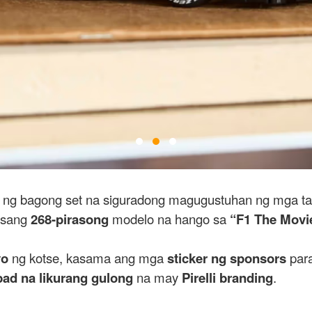
g bagong set na siguradong magugustuhan ng mga taga
 isang
268-pirasong
modelo na hango sa
“F1 The Movie
yo
ng kotse, kasama ang mga
sticker ng sponsors
para
ad na likurang gulong
na may
Pirelli branding
.