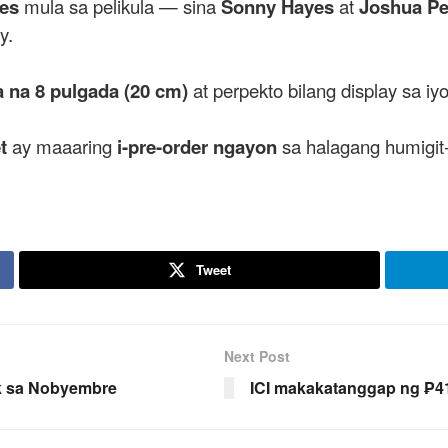
res
mula sa pelikula — sina
Sonny Hayes
at
Joshua Pe
y.
 na 8 pulgada (20 cm)
at perpekto bilang display sa i
t
ay maaaring
i-pre-order ngayon
sa halagang humigi
Tweet
Next Post
k sa Nobyembre
ICI makakatanggap ng ₱4