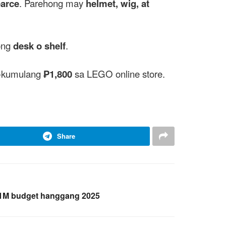
arce
. Parehong may
helmet, wig, at
yong
desk o shelf
.
t-kumulang
₱1,800
sa LEGO online store.
Share
1M budget hanggang 2025