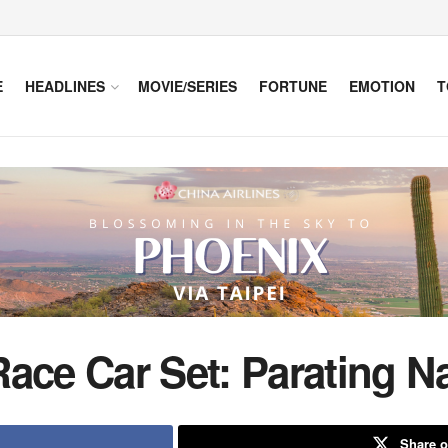
E
HEADLINES
MOVIE/SERIES
FORTUNE
EMOTION
T
ce Car Set: Parating N
Share o