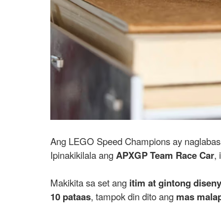
Ang LEGO Speed Champions ay naglabas n
Ipinakikilala ang
APXGP Team Race Car
,
Makikita sa set ang
itim at gintong disen
10 pataas
, tampok din dito ang
mas malap