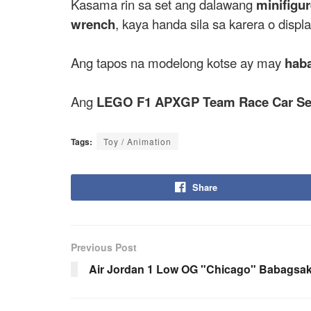
Kasama rin sa set ang dalawang
minifigu
wrench
, kaya handa sila sa karera o displa
Ang tapos na modelong kotse ay may
haba
Ang
LEGO F1 APXGP Team Race Car Se
Tags:
Toy / Animation
Share
Previous Post
Air Jordan 1 Low OG "Chicago" Babagsa