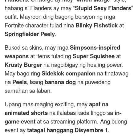
habang si Flanders ay may “
Stupid Sexy Flanders
”
outfit. Mayroon ding bagong bersyon ng mga
Fortnite character tulad nina
Blinky Fishstick
at
Springfielder Peely
.
Bukod sa skins, may mga
Simpsons-inspired
weapons
at items tulad ng
Super Squishee
at
Krusty Burger
na nagbibigay ng healing power.
May bago ring
Sidekick companion
na tinatawag
na
Peels
, isang
banana dog
na puwedeng
samahan sa laban.
Upang mas maging exciting, may
apat na
animated shorts
na ilalabas kada linggo sa
in-
game event
at sa streaming platform. Ang buong
event ay
tatagal hanggang Disyembre 1
.