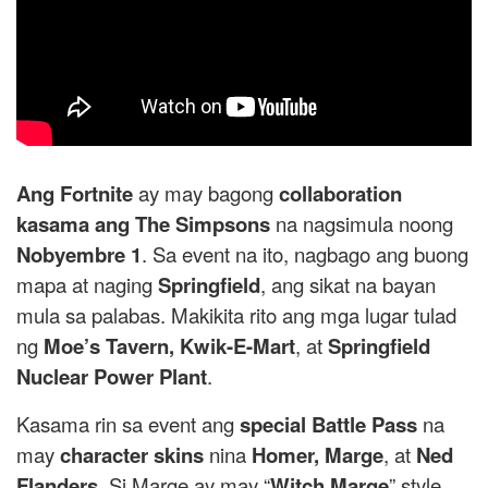
Ang Fortnite
ay may bagong
collaboration
kasama ang The Simpsons
na nagsimula noong
Nobyembre 1
. Sa event na ito, nagbago ang buong
mapa at naging
Springfield
, ang sikat na bayan
mula sa palabas. Makikita rito ang mga lugar tulad
ng
Moe’s Tavern, Kwik-E-Mart
, at
Springfield
Nuclear Power Plant
.
Kasama rin sa event ang
special Battle Pass
na
may
character skins
nina
Homer, Marge
, at
Ned
Flanders
. Si Marge ay may “
Witch Marge
” style,