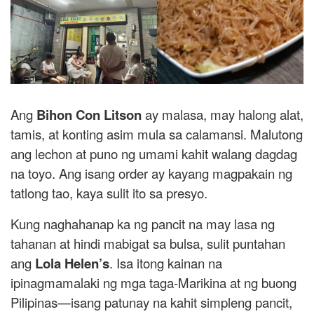
Ang
Bihon Con Litson
ay malasa, may halong alat,
tamis, at konting asim mula sa calamansi. Malutong
ang lechon at puno ng umami kahit walang dagdag
na toyo. Ang isang order ay kayang magpakain ng
tatlong tao, kaya sulit ito sa presyo.
Kung naghahanap ka ng pancit na may lasa ng
tahanan at hindi mabigat sa bulsa, sulit puntahan
ang
Lola Helen’s
. Isa itong kainan na
ipinagmamalaki ng mga taga-Marikina at ng buong
Pilipinas—isang patunay na kahit simpleng pancit,