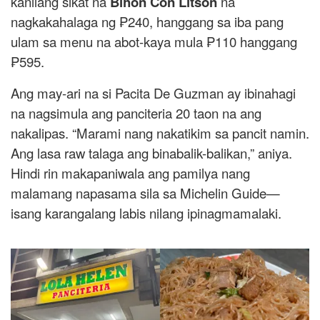
kanilang sikat na
Bihon Con Litson
na
nagkakahalaga ng ₱240, hanggang sa iba pang
ulam sa menu na abot-kaya mula ₱110 hanggang
₱595.
Ang may-ari na si Pacita De Guzman ay ibinahagi
na nagsimula ang panciteria 20 taon na ang
nakalipas. “Marami nang nakatikim sa pancit namin.
Ang lasa raw talaga ang binabalik-balikan,” aniya.
Hindi rin makapaniwala ang pamilya nang
malamang napasama sila sa Michelin Guide—
isang karangalang labis nilang ipinagmamalaki.