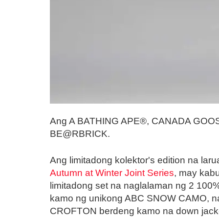
Ang A BATHING APE®, CANADA GOOSE at 
BE@RBRICK.
Ang limitadong kolektor's edition na
Autumn at Winter Joint Series
, may kab
limitadong set na naglalaman ng 2 100%
kamo ng unikong ABC SNOW CAMO, na may
CROFTON berdeng kamo na down jacke