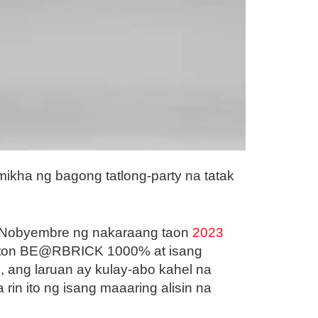
ha ng bagong tatlong-party na tatak
g Nobyembre ng nakaraang taon
2023
ofton BE@RBRICK 1000% at isang
, ang laruan ay kulay-abo kahel na
n ito ng isang maaaring alisin na