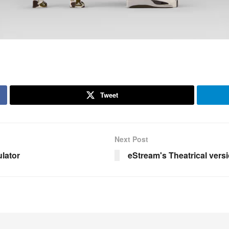
Tweet
Next Post
lator
eStream's Theatrical ve