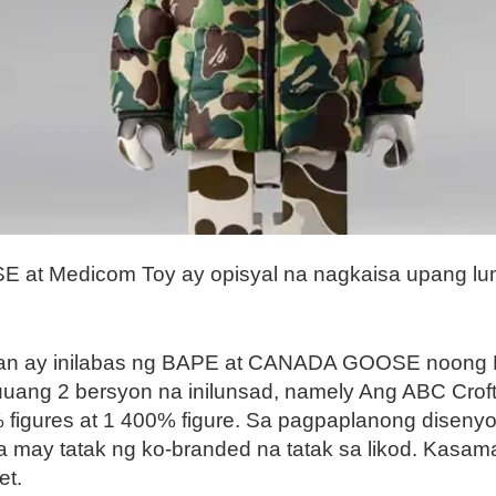
Medicom Toy ay opisyal na nagkaisa upang lumik
 laruan ay inilabas ng BAPE at CANADA GOOSE noon
uuang 2 bersyon na inilunsad, namely Ang ABC Cr
 figures at 1 400% figure. Sa pagpaplanong disenyo
 tatak ng ko-branded na tatak sa likod. Kasama ri
t.