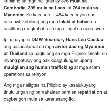
kabilang sa mga nailigtas ay
376 mula sa
Cambodia
,
399 mula sa Laos
, at
764 mula sa
Myanmar
. Sa kabuuan, 1,454 kababayan ang
nakauwi, kabilang ang mga
lalaki at babae
na
napilitang magtrabaho sa mga ilegal na operasyon.
Ipinahayag ni
DMW Secretary Hans Leo Cacdac
ang pasasalamat sa mga
awtoridad ng Myanmar
at Thailand
sa pagtulong sa mga Pilipino. Sinabi rin
niyang patuloy ang pakikipagtulungan upang
mapigilan ang human trafficking
at mga scam
operations sa rehiyon.
Ang mga nailigtas na Pilipino ay kasalukuyang
tinutulungan ng pamahalaan para sa
repatriation
at
pagbangon mula sa karanasang ito.