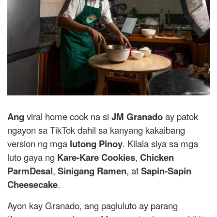
Ang
viral home cook na si
JM Granado
ay patok
ngayon sa TikTok dahil sa kanyang kakaibang
version ng mga
lutong Pinoy
. Kilala siya sa mga
luto gaya ng
Kare-Kare Cookies
,
Chicken
ParmDesal
,
Sinigang Ramen
, at
Sapin-Sapin
Cheesecake
.
Ayon kay Granado, ang pagluluto ay parang