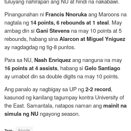
tuluyang nahirapan ang NU at hindi na nakabawi.
Pinangunahan ni
Francis Nnoruka
ang Maroons na
nagtala ng
14 points, 6 rebounds at 1 steal
. May
ambag din si
Gani Stevens
na may 10 points at 5
rebounds, habang sina
Alarcon at Miguel Yniguez
ay nagdagdag ng tig-8 puntos.
Para sa NU,
Nash Enriquez
ang nanguna na may
16 points at 4 assists
, habang si
Gelo Santiago
ay umabot din sa double digits na may 10 points.
Ang panalo ay nagbigay sa UP ng
2-2 record
,
kasunod ng kanilang tagumpay kontra University of
the East. Samantala, natapos naman ang
mainit na
simula ng NU
ngayong season.
Tags:
Sports