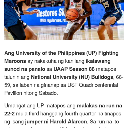
Ang University of the Philippines (UP) Fighting
Maroons
ay nakakuha ng kanilang
ikalawang
sunod na panalo
sa
UAAP Season 88
matapos
talunin ang
National University (NU) Bulldogs
, 66-
59, sa laban na ginanap sa UST Quadricentennial
Pavilion nitong Sabado.
Umangat ang UP matapos ang
malakas na run na
22-2
mula third hanggang fourth quarter na tinapos
ng isang
jumper ni Harold Alarcon
. Sa run na ito