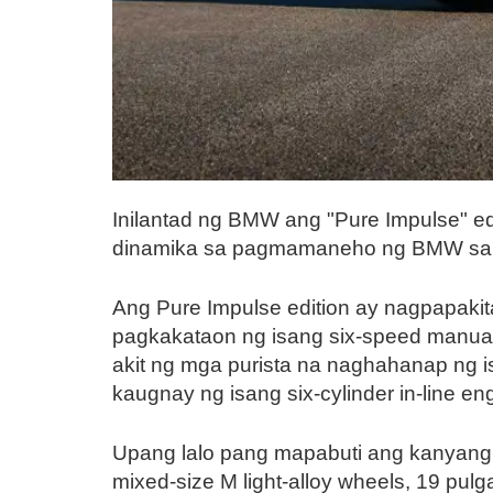
Inilantad ng BMW ang "Pure Impulse" e
dinamika sa pagmamaneho ng BMW sa mg
Ang Pure Impulse edition ay nagpapaki
pagkakataon ng isang six-speed manua
akit ng mga purista na naghahanap ng
kaugnay ng isang six-cylinder in-line
Upang lalo pang mapabuti ang kanyang 
mixed-size M light-alloy wheels, 19 pulg