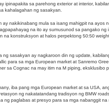
ipinapakita sa parehong exterior at interior, kabil
 sa kahalagahan ng sasakyan.
n ay nakikinabang mula sa isang mahigpit na ayos n
na nagpapahayag na ito ay sumusunod sa pangako ng
 na konstruksyon at halos perpektong 50:50 weight d
a ng sasakyan ay nagkaroon din ng update, kabila
llic para sa mga European market at Sanremo Green 
er sa Cognac na may itim na M piping, eksklusibo 
many, iba pang mga European market at sa USA, an
retasyon ng nakatatandang tradisyon ng BMW roadst
 ng paglabas at presyo para sa mga nabanggit na r