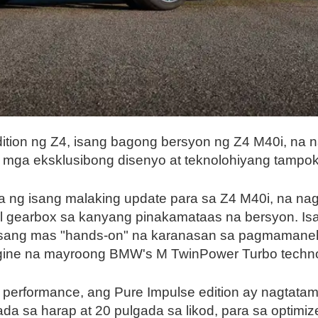
dition ng Z4, isang bagong bersyon ng Z4 M40i, na
a eksklusibong disenyo at teknolohiyang tampok 
ta ng isang malaking update para sa Z4 M40i, na na
l gearbox sa kanyang pinakamataas na bersyon. I
 isang mas "hands-on" na karanasan sa pagmamane
 engine na mayroong BMW's M TwinPower Turbo techn
performance, ang Pure Impulse edition ay nagtatam
ada sa harap at 20 pulgada sa likod, para sa optimi