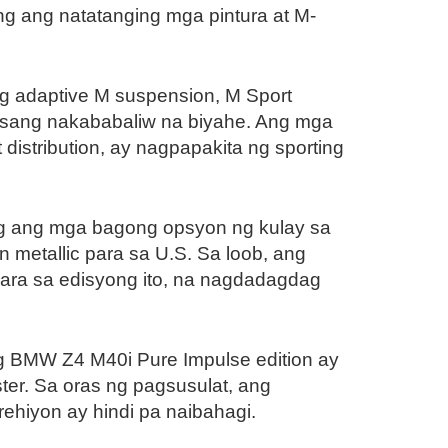
ang ang natatanging mga pintura at M-
g adaptive M suspension, M Sport
 isang nakababaliw na biyahe. Ang mga
istribution, ay nagpapakita ng sporting
ng ang mga bagong opsyon ng kulay sa
metallic para sa U.S. Sa loob, ang
para sa edisyong ito, na nagdadagdag
g BMW Z4 M40i Pure Impulse edition ay
er. Sa oras ng pagsusulat, ang
ehiyon ay hindi pa naibahagi.