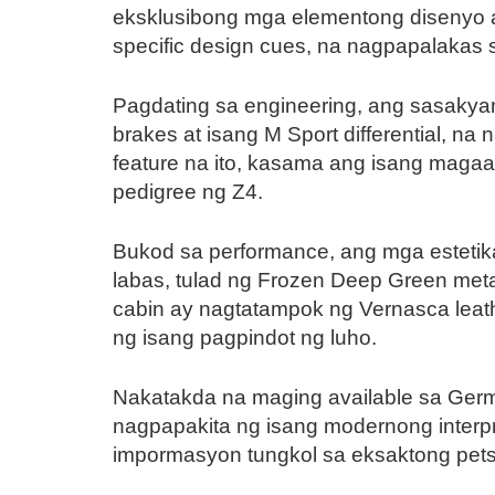
eksklusibong mga elementong disenyo ay 
specific design cues, na nagpapalakas
Pagdating sa engineering, ang sasakya
brakes at isang M Sport differential, 
feature na ito, kasama ang isang magaan
pedigree ng Z4.
Bukod sa performance, ang mga estetik
labas, tulad ng Frozen Deep Green meta
cabin ay nagtatampok ng Vernasca leath
ng isang pagpindot ng luho.
Nakatakda na maging available sa Ger
nagpapakita ng isang modernong interp
impormasyon tungkol sa eksaktong petsa