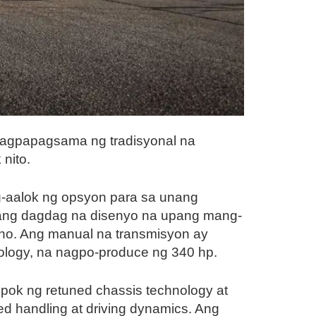
 nagpapagsama ng tradisyonal na
nito.
g-aalok ng opsyon para sa unang
sang dagdag na disenyo na upang mang-
ho. Ang manual na transmisyon ay
ology, na nagpo-produce ng 340 hp.
pok ng retuned chassis technology at
zed handling at driving dynamics. Ang