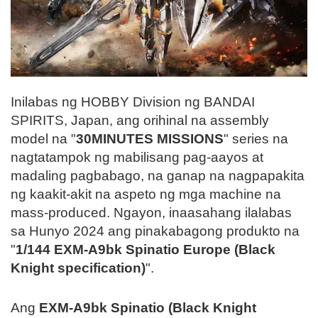
Inilabas ng HOBBY Division ng BANDAI
SPIRITS, Japan, ang orihinal na assembly
model na "
30MINUTES MISSIONS
" series na
nagtatampok ng mabilisang pag-aayos at
madaling pagbabago, na ganap na nagpapakita
ng kaakit-akit na aspeto ng mga machine na
mass-produced. Ngayon, inaasahang ilalabas
sa Hunyo 2024 ang pinakabagong produkto na
"
1/144 EXM-A9bk Spinatio Europe (Black
Knight specification)
".
Ang
EXM-A9bk Spinatio (Black Knight