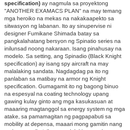
specification)
ay nagmula sa proyektong
"ANOTHER EXAMACS PLAN" na may temang
mga heroiko na mekas na nakakaapekto sa
sitwasyon ng labanan. Ito ay sinupervise ni
designer Fumikane Shimada batay sa
pangkalahatang bersyon ng Spinatio series na
inilunsad noong nakaraan. Isang pinahusay na
modelo. Sa setting, ang Spinadio (Black Knight
specification) ay isang spy aircraft na may
malalaking sandata. Nagdagdag pa ito ng
panlaban sa matibay na armor ng Knight
specification. Gumagamit ito ng bagong binuo
na espesyal na coating technology upang
gawing kulay ginto ang mga kasukasuan at
maaaring magtanggol sa energy system ng mga
atake, sa pamamagitan ng pagpapabuti sa
mobility at depensa, maaari mong gamitin nang