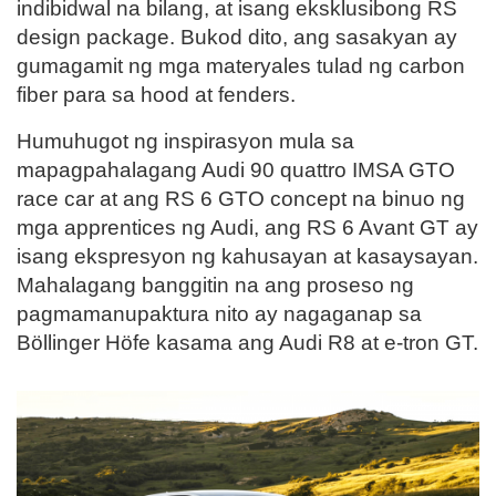
indibidwal na bilang, at isang eksklusibong RS
design package. Bukod dito, ang sasakyan ay
gumagamit ng mga materyales tulad ng carbon
fiber para sa hood at fenders.
Humuhugot ng inspirasyon mula sa
mapagpahalagang Audi 90 quattro IMSA GTO
race car at ang RS 6 GTO concept na binuo ng
mga apprentices ng Audi, ang RS 6 Avant GT ay
isang ekspresyon ng kahusayan at kasaysayan.
Mahalagang banggitin na ang proseso ng
pagmamanupaktura nito ay nagaganap sa
Böllinger Höfe kasama ang Audi R8 at e-tron GT.