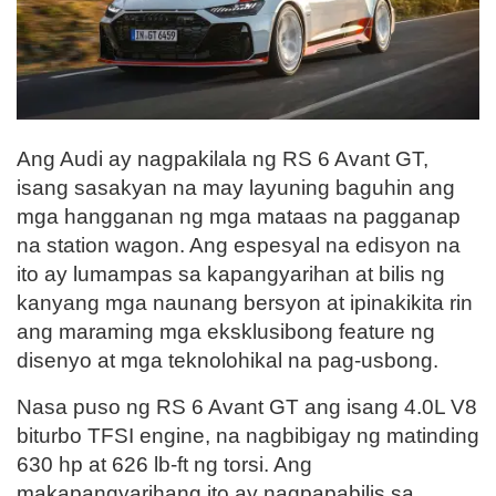
Ang Audi ay nagpakilala ng RS 6 Avant GT,
isang sasakyan na may layuning baguhin ang
mga hangganan ng mga mataas na pagganap
na station wagon. Ang espesyal na edisyon na
ito ay lumampas sa kapangyarihan at bilis ng
kanyang mga naunang bersyon at ipinakikita rin
ang maraming mga eksklusibong feature ng
disenyo at mga teknolohikal na pag-usbong.
Nasa puso ng RS 6 Avant GT ang isang 4.0L V8
biturbo TFSI engine, na nagbibigay ng matinding
630 hp at 626 lb-ft ng torsi. Ang
makapangyarihang ito ay nagpapabilis sa