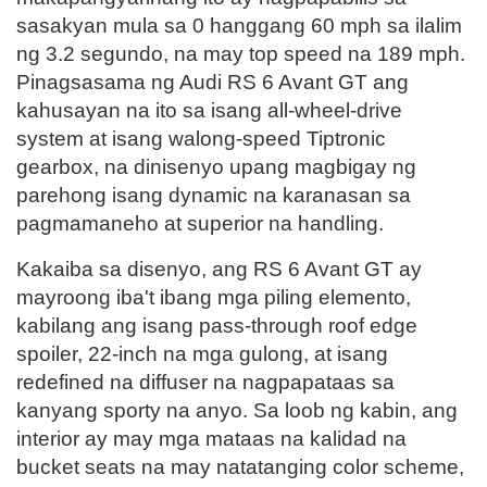
sasakyan mula sa 0 hanggang 60 mph sa ilalim
ng 3.2 segundo, na may top speed na 189 mph.
Pinagsasama ng Audi RS 6 Avant GT ang
kahusayan na ito sa isang all-wheel-drive
system at isang walong-speed Tiptronic
gearbox, na dinisenyo upang magbigay ng
parehong isang dynamic na karanasan sa
pagmamaneho at superior na handling.
Kakaiba sa disenyo, ang RS 6 Avant GT ay
mayroong iba't ibang mga piling elemento,
kabilang ang isang pass-through roof edge
spoiler, 22-inch na mga gulong, at isang
redefined na diffuser na nagpapataas sa
kanyang sporty na anyo. Sa loob ng kabin, ang
interior ay may mga mataas na kalidad na
bucket seats na may natatanging color scheme,