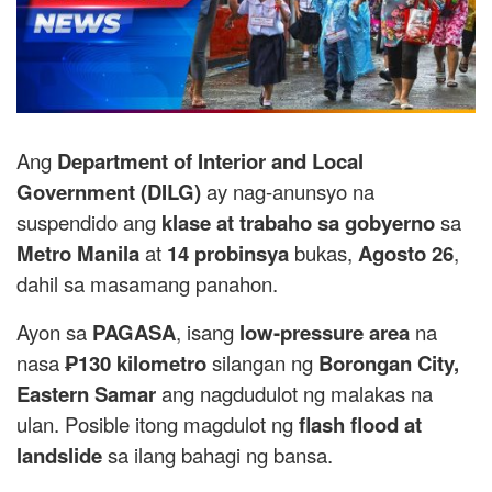
Ang
Department of Interior and Local
Government (DILG)
ay nag-anunsyo na
suspendido ang
klase at trabaho sa gobyerno
sa
Metro Manila
at
14 probinsya
bukas,
Agosto 26
,
dahil sa masamang panahon.
Ayon sa
PAGASA
, isang
low-pressure area
na
nasa
₱130 kilometro
silangan ng
Borongan City,
Eastern Samar
ang nagdudulot ng malakas na
ulan. Posible itong magdulot ng
flash flood at
landslide
sa ilang bahagi ng bansa.