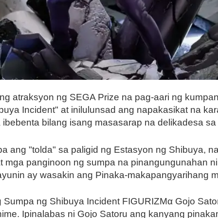
sang atraksyon ng SEGA Prize na pag-aari ng kum
uya Incident" at inilulunsad ang napakasikat na kar
bebenta bilang isang masasarap na delikadesa sa 
 ang "tolda" sa paligid ng Estasyon ng Shibuya, n
at mga panginoon ng sumpa na pinangungunahan ni X
layunin ay wasakin ang Pinaka-makapangyarihang man
ng Sumpa ng Shibuya Incident FIGURIZMα Gojo Sat
ime. Ipinalabas ni Gojo Satoru ang kanyang pinak