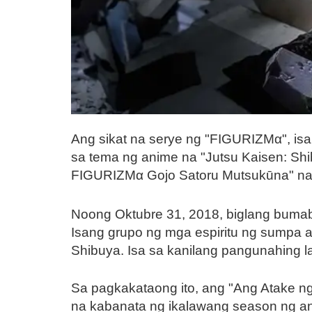
Ang sikat na serye ng "FIGURIZMα", i
sa tema ng anime na "Jutsu Kaisen: Shib
FIGURIZMα Gojo Satoru Mutsukūna" na i
Noong Oktubre 31, 2018, biglang bumaba
Isang grupo ng mga espiritu ng sumpa 
Shibuya. Isa sa kanilang pangunahing 
Sa pagkakataong ito, ang "Ang Atake 
na kabanata ng ikalawang season ng an