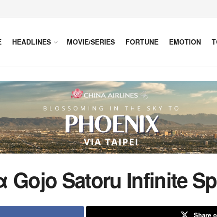
E
HEADLINES
MOVIE/SERIES
FORTUNE
EMOTION
T
Gojo Satoru Infinite S
Share o