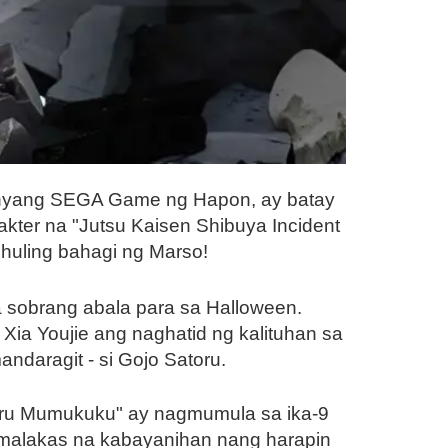
panyang SEGA Game ng Hapon, ay batay
akter na "Jutsu Kaisen Shibuya Incident
huling bahagi ng Marso!
a sobrang abala para sa Halloween.
ia Youjie ang naghatid ng kalituhan sa
daragit - si Gojo Satoru.
oru Mumukuku" ay nagmumula sa ika-9
amalakas na kabayanihan nang harapin