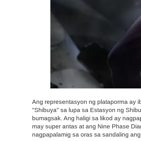
Ang representasyon ng plataporma ay ib
"Shibuya" sa lupa sa Estasyon ng Shibu
bumagsak. Ang haligi sa likod ay nagp
may super antas at ang Nine Phase Dia
nagpapalamig sa oras sa sandaling ang 