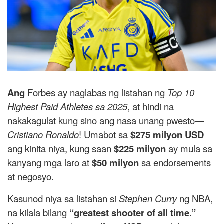
Ang
Forbes ay naglabas ng listahan ng
Top 10
Highest Paid Athletes sa 2025
, at hindi na
nakakagulat kung sino ang nasa unang pwesto—
Cristiano Ronaldo
! Umabot sa
$275 milyon USD
ang kinita niya, kung saan
$225 milyon
ay mula sa
kanyang mga laro at
$50 milyon
sa endorsements
at negosyo.
Kasunod niya sa listahan si
Stephen Curry
ng NBA,
na kilala bilang
“greatest shooter of all time.”