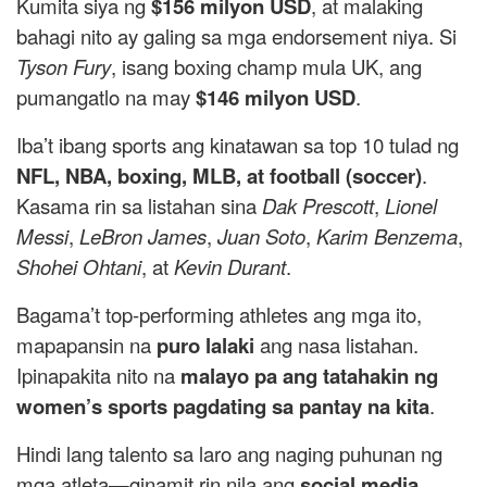
Kumita siya ng
$156 milyon USD
, at malaking
bahagi nito ay galing sa mga endorsement niya. Si
Tyson Fury
, isang boxing champ mula UK, ang
pumangatlo na may
$146 milyon USD
.
Iba’t ibang sports ang kinatawan sa top 10 tulad ng
NFL, NBA, boxing, MLB, at football (soccer)
.
Kasama rin sa listahan sina
Dak Prescott
,
Lionel
Messi
,
LeBron James
,
Juan Soto
,
Karim Benzema
,
Shohei Ohtani
, at
Kevin Durant
.
Bagama’t top-performing athletes ang mga ito,
mapapansin na
puro lalaki
ang nasa listahan.
Ipinapakita nito na
malayo pa ang tatahakin ng
women’s sports pagdating sa pantay na kita
.
Hindi lang talento sa laro ang naging puhunan ng
mga atleta—ginamit rin nila ang
social media
,