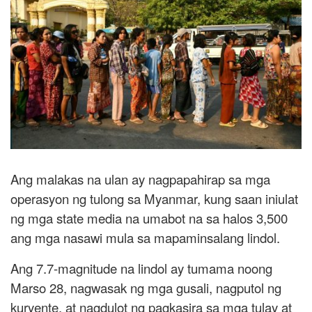
Ang malakas na ulan ay nagpapahirap sa mga
operasyon ng tulong sa Myanmar, kung saan iniulat
ng mga state media na umabot na sa halos 3,500
ang mga nasawi mula sa mapaminsalang lindol.
Ang 7.7-magnitude na lindol ay tumama noong
Marso 28, nagwasak ng mga gusali, nagputol ng
kuryente, at nagdulot ng pagkasira sa mga tulay at