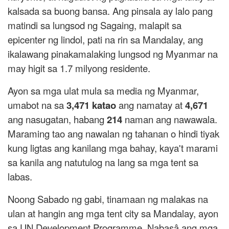
kalsada sa buong bansa. Ang pinsala ay lalo pang
matindi sa lungsod ng Sagaing, malapit sa
epicenter ng lindol, pati na rin sa Mandalay, ang
ikalawang pinakamalaking lungsod ng Myanmar na
may higit sa 1.7 milyong residente.
Ayon sa mga ulat mula sa media ng Myanmar,
umabot na sa
3,471 katao
ang namatay at
4,671
ang nasugatan, habang
214
naman ang nawawala.
Maraming tao ang nawalan ng tahanan o hindi tiyak
kung ligtas ang kanilang mga bahay, kaya't marami
sa kanila ang natutulog na lang sa mga tent sa
labas.
Noong Sabado ng gabi, tinamaan ng malakas na
ulan at hangin ang mga tent city sa Mandalay, ayon
sa UN Development Programme. Nabasâ ang mga