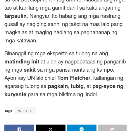
tao at kanilang mga gamit dahil sa kakulangan ng
tarpaulin
. Nangyari ito habang ang mga nasirang
gusali ay nagiging sanhi ng takot na mas lalo pang
magkalas at maging hadlang sa paghahanap ng
mga katawan.
Binanggit ng mga eksperto sa tulong na ang
matinding init
at ulan ay nagpapataas ng panganib
ng mga
sakit
sa mga pansamantalang kampo.
Ayon kay UN aid chief
Tom Fletcher
, kailangan ng
agarang tulong sa
pagkain
,
tubig
, at
pag-ayos ng
kuryente
para sa mga biktima ng lindol.
Tags:
WORLD