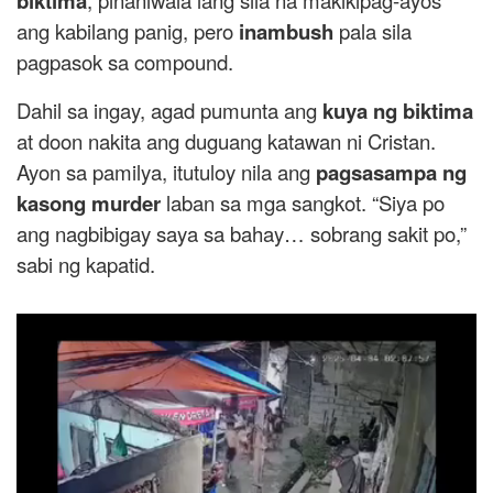
biktima
, pinaniwala lang sila na makikipag-ayos
ang kabilang panig, pero
inambush
pala sila
pagpasok sa compound.
Dahil sa ingay, agad pumunta ang
kuya ng biktima
at doon nakita ang duguang katawan ni Cristan.
Ayon sa pamilya, itutuloy nila ang
pagsasampa ng
kasong murder
laban sa mga sangkot. “Siya po
ang nagbibigay saya sa bahay… sobrang sakit po,”
sabi ng kapatid.