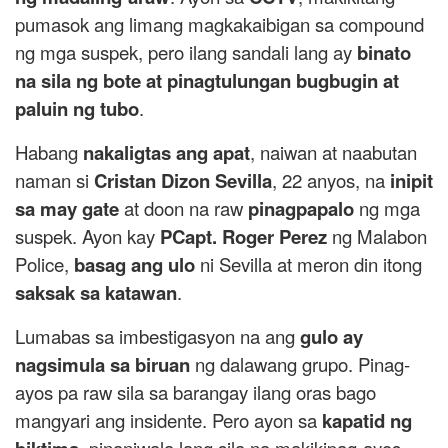
pumasok ang limang magkakaibigan sa compound
ng mga suspek, pero ilang sandali lang ay
binato
na sila ng bote at pinagtulungan bugbugin at
paluin ng tubo
.
Habang
nakaligtas ang apat
, naiwan at naabutan
naman si
Cristan Dizon Sevilla
, 22 anyos, na
inipit
sa may gate
at doon na raw
pinagpapalo
ng mga
suspek. Ayon kay
PCapt. Roger Perez
ng Malabon
Police,
basag ang ulo
ni Sevilla at meron din itong
saksak sa katawan
.
Lumabas sa imbestigasyon na ang
gulo ay
nagsimula sa biruan
ng dalawang grupo. Pinag-
ayos pa raw sila sa barangay ilang oras bago
mangyari ang insidente. Pero ayon sa
kapatid ng