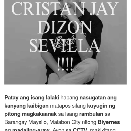
Patay ang isang lalaki
habang
nasugatan ang
kanyang kaibigan
matapos silang
kuyugin ng
pitong magkakaanak
sa isang
rambulan
sa
Barangay Maysilo, Malabon City nitong
Biyernes
ng madaling-araw
. Ayon sa
CCTV
, makikitang