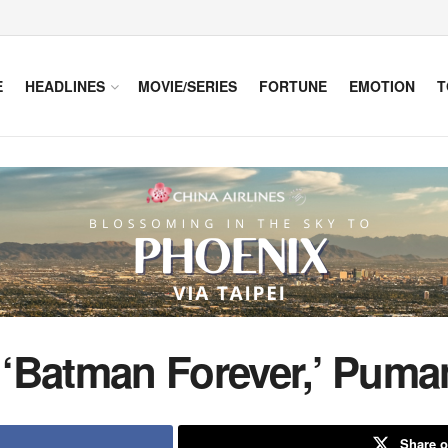
E
HEADLINES
MOVIE/SERIES
FORTUNE
EMOTION
T
g ‘Batman Forever,’ Pum
Share o