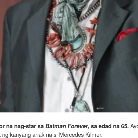
or na nag-star sa
Batman Forever
, sa edad na 65.
Ayo
ng kanyang anak na si Mercedes Kilmer.