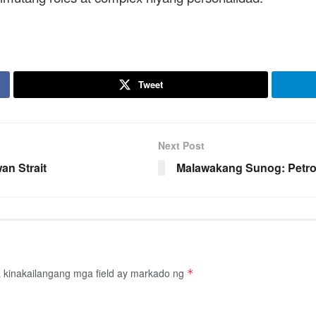
Tweet
Next Post
an Strait
Malawakang Sunog: Petron
kinakailangang mga field ay markado ng
*