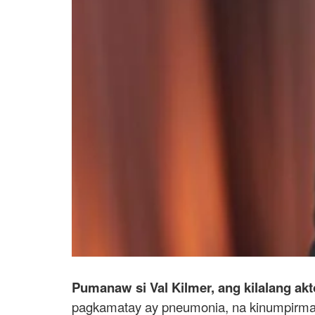
Pumanaw si Val Kilmer, ang kilalang akt
pagkamatay ay pneumonia, na kinumpirma 