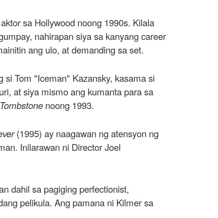
a aktor sa Hollywood noong 1990s. Kilala
gumpay, nahirapan siya sa kanyang career
ainitin ang ulo, at demanding sa set.
g si Tom "Iceman" Kazansky, kasama si
ri, at siya mismo ang kumanta para sa
Tombstone
noong 1993.
ever
(1995) ay naagawan ng atensyon ng
n. Inilarawan ni Director Joel
 dahil sa pagiging perfectionist,
dang pelikula. Ang pamana ni Kilmer sa