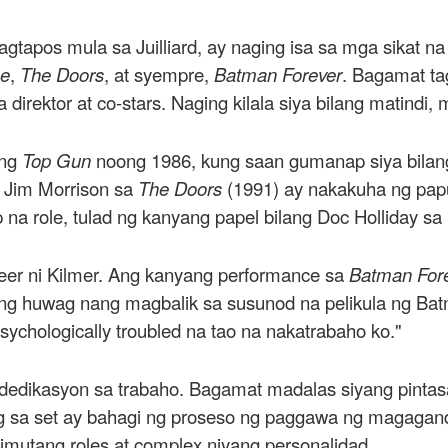
nagtapos mula sa Juilliard, ay naging isa sa mga sikat n
ne
,
The Doors
, at syempre,
Batman Forever
. Bagamat ta
rektor at co-stars. Naging kilala siya bilang matindi, m
ang
Top Gun
noong 1986, kung saan gumanap siya bilan
 Jim Morrison sa
The Doors
(1991) ay nakakuha ng papu
 na role, tulad ng kanyang papel bilang Doc Holliday sa
areer ni Kilmer. Ang kanyang performance sa
Batman For
ang huwag nang magbalik sa susunod na pelikula ng Batma
ychologically troubled na tao na nakatrabaho ko."
dedikasyon sa trabaho. Bagamat madalas siyang pintasan
ing sa set ay bahagi ng proseso ng paggawa ng magagan
limutang roles at complex niyang personalidad.