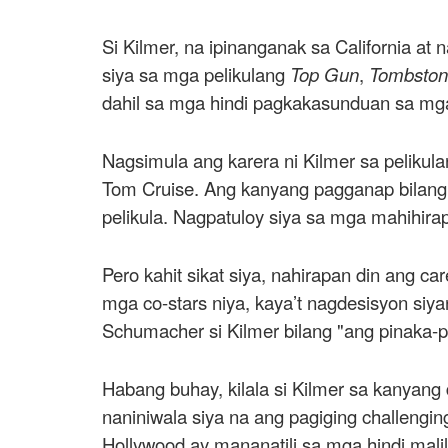
Si Kilmer, na ipinanganak sa California at 
siya sa mga pelikulang
Top Gun
,
Tombsto
dahil sa mga hindi pagkakasunduan sa mga di
Nagsimula ang karera ni Kilmer sa pelikul
Tom Cruise. Ang kanyang pagganap bilang
pelikula. Nagpatuloy siya sa mga mahihirap
Pero kahit sikat siya, nahirapan din ang c
mga co-stars niya, kaya’t nagdesisyon siy
Schumacher si Kilmer bilang "ang pinaka-ps
Habang buhay, kilala si Kilmer sa kanyang 
naniniwala siya na ang pagiging challeng
Hollywood ay mananatili sa mga hindi mali