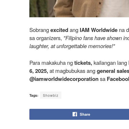
Sobrang
excited
ang
IAM Worldwide
na d
sa organizers,
"Filipino fans have shown in
laughter, at unforgettable memories!"
Para makakuha ng
tickets,
kailangan lang 
6, 2025,
at magbubukas ang
general sales
@iamworldwidecorporation
sa
Facebook
Tags:
Showbiz
Share