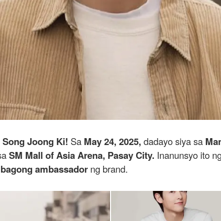
i
Song Joong Ki!
Sa
May 24, 2025,
dadayo siya sa
Man
sa
SM Mall of Asia Arena, Pasay City.
Inanunsyo ito n
g
bagong ambassador
ng brand.