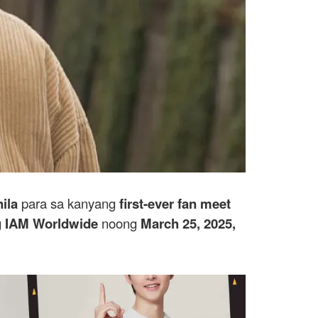
ila
para sa kanyang
first-ever fan meet
g
IAM Worldwide
noong
March 25, 2025,