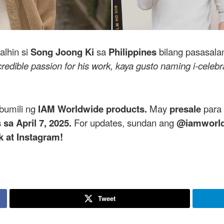
alhin si
Song Joong Ki
sa
Philippines
bilang pasasal
credible passion for his work, kaya gusto naming i-celebr
bumili ng
IAM Worldwide products.
May
presale
para
 sa April 7, 2025.
For updates, sundan ang
@iamworldw
 at Instagram!
Tweet