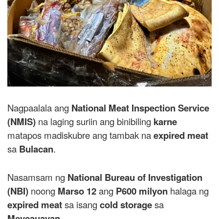
Nagpaalala ang
National Meat Inspection Service
(NMIS)
na laging suriin ang binibiling
karne
matapos madiskubre ang tambak na
expired meat
sa
Bulacan
.
Nasamsam ng
National Bureau of Investigation
(NBI)
noong
Marso 12
ang
P600 milyon
halaga ng
expired meat
sa isang
cold storage
sa
Meycauayan
.