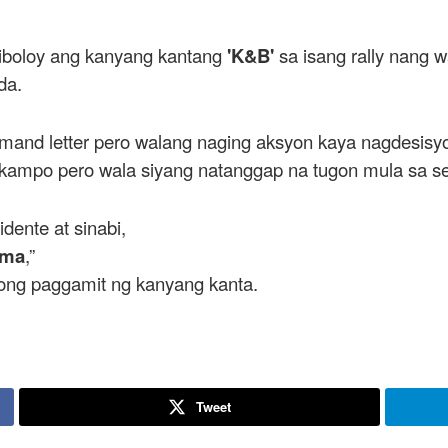
uiboloy ang kanyang kantang
'K&B'
sa isang rally nang 
da.
emand letter pero walang naging aksyon kaya nagdesis
 kampo pero wala siyang natanggap na tugon mula sa sen
idente at sinabi,
ama
,”
dong paggamit ng kanyang kanta.
Tweet