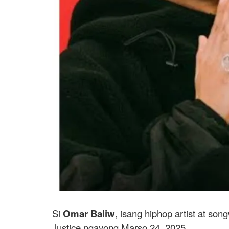
Si
Omar Baliw
, isang hiphop artist at so
Justice ngayong Marso 24, 2025.