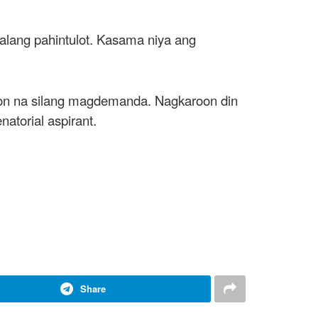
walang pahintulot. Kasama niya ang
yon na silang magdemanda. Nagkaroon din
atorial aspirant.
Share