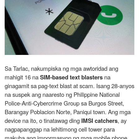
Sa Tarlac, nakumpiska ng mga awtoridad ang
mahigit 16 na
SIM-based text blasters
na
ginagamit sa pag-text blast at scam. Isang 28-anyos
na suspek ang naaresto ng Philippine National
Police-Anti-Cybercrime Group sa Burgos Street,
Barangay Poblacion Norte, Paniqui town. Ang mga
device na ito, o tinatawag ding
IMSI catchers
, ay
nagpapanggap na lehitimong cell tower para
makuha ang impormasyon ng mga mobile phone