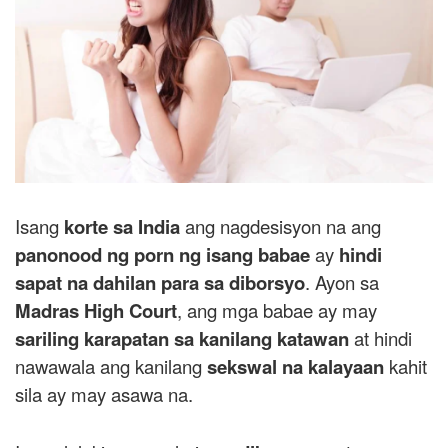
Isang
korte sa India
ang nagdesisyon na ang
panonood ng porn ng isang babae
ay
hindi
sapat na dahilan para sa diborsyo
. Ayon sa
Madras High Court
, ang mga babae ay may
sariling karapatan sa kanilang katawan
at hindi
nawawala ang kanilang
sekswal na kalayaan
kahit
sila ay may asawa na.