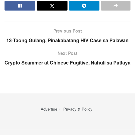
Previous Post
13-Taong Gulang, Pinakabatang HIV Case sa Palawan
Next Post
Crypto Scammer at Chinese Fugitive, Nahuli sa Pattaya
Advertise
Privacy & Policy