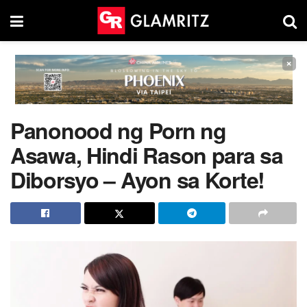
×
Panonood ng Porn ng
Asawa, Hindi Rason para sa
Diborsyo – Ayon sa Korte!