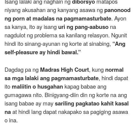
Isang lalaki ang naghain ng
diborsyo
matapos
niyang akusahan ang kanyang asawa ng
panonood
ng porn at madalas na pagmamasturbate
. Ayon
sa kanya, ito ay isang
uri ng pang-aabuso
na
nagdulot ng problema sa kanilang relasyon. Ngunit
hindi ito sinang-ayunan ng korte at sinabing,
“Ang
self-pleasure ay hindi bawal.”
Dagdag pa ng
Madras High Court
, kung
normal
sa mga lalaki ang pagmamasturbate
, hindi dapat
ito
maliitin o husgahan
kapag babae ang
gumagawa nito. Binigyang-diin din ng korte na ang
isang babae ay may
sariling pagkatao kahit kasal
na
at hindi lang dapat nakapako sa pagiging asawa
o ina.