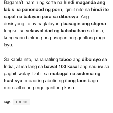
Bagama’t inamin ng korte na
hindi maganda ang
labis na panonood ng porn
, iginiit nito na
hindi ito
sapat na batayan para sa diborsyo
. Ang
desisyong ito ay naglalayong
basagin ang stigma
tungkol sa
sekswalidad ng kababaihan
sa India,
kung saan bihirang pag-usapan ang ganitong mga
isyu.
Sa kabila nito, nananatiling
taboo
ang
diborsyo
sa
India, at isa lang sa
bawat 100 kasal
ang nauuwi sa
paghihiwalay. Dahil sa
mabagal na sistema ng
hustisya
, maaaring abutin ng
ilang taon
bago
maresolba ang mga ganitong kaso.
Tags:
TREND