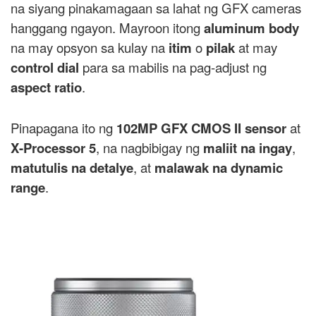
na siyang pinakamagaan sa lahat ng GFX cameras
hanggang ngayon. Mayroon itong
aluminum body
na may opsyon sa kulay na
itim
o
pilak
at may
control dial
para sa mabilis na pag-adjust ng
aspect ratio
.
Pinapagana ito ng
102MP GFX CMOS II sensor
at
X-Processor 5
, na nagbibigay ng
maliit na ingay
,
matutulis na detalye
, at
malawak na dynamic
range
.