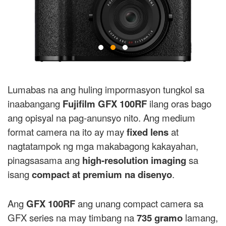
Lumabas na ang huling impormasyon tungkol sa
inaabangang
Fujifilm GFX 100RF
ilang oras bago
ang opisyal na pag-anunsyo nito. Ang medium
format camera na ito ay may
fixed lens
at
nagtatampok ng mga makabagong kakayahan,
pinagsasama ang
high-resolution imaging
sa
isang
compact at premium na disenyo
.
Ang
GFX 100RF
ang unang compact camera sa
GFX series na may timbang na
735 gramo
lamang,