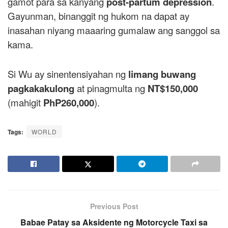
gamot para sa kanyang
post-partum depression
.
Gayunman, binanggit ng hukom na dapat ay
inasahan niyang maaaring gumalaw ang sanggol sa
kama.
Si Wu ay sinentensiyahan ng
limang buwang
pagkakakulong
at pinagmulta ng
NT$150,000
(mahigit
PhP260,000
).
Tags:
WORLD
Previous Post
Babae Patay sa Aksidente ng Motorcycle Taxi sa