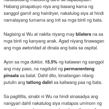
Habang pinapatuyo niya ang basang kama ng
sanggol gamit ang hairdryer, nakatulog siya at hindi
namalayang tumama ang init sa mga binti ng bata.
Nagising si Wu at nakita niyang may
blisters
na sa
mga binti ng kanyang anak. Agad niyang tinawagan
ang mga awtoridad at dinala ang bata sa ospital.
Ayon sa mga doktor,
15.5%
ng katawan ng sanggol
ang may paso, na nagdulot ng
permanenteng
pinsala
sa balat. Dahil dito, kinailangan nilang
putulin ang
tatlong daliri
sa kaliwang paa ng bata.
Sa paglilitis, sinabi ni Wu na hindi sinasadya ang
nangyari dahil nakatulog siya matapos uminom ng