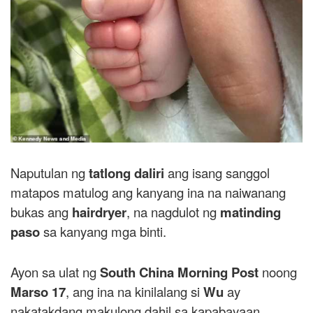
Naputulan ng
tatlong daliri
ang isang sanggol
matapos matulog ang kanyang ina na naiwanang
bukas ang
hairdryer
, na nagdulot ng
matinding
paso
sa kanyang mga binti.
Ayon sa ulat ng
South China Morning Post
noong
Marso 17
, ang ina na kinilalang si
Wu
ay
nakatakdang makulong dahil sa kapabayaan.