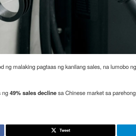
od ng malaking pagtaas ng kanilang sales, na lumobo n
s ng
49% sales decline
sa Chinese market sa parehong
Tweet