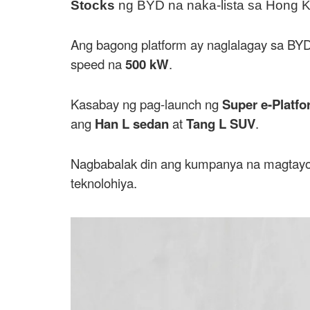
Stocks
ng BYD na naka-lista sa Hong 
Ang bagong platform ay naglalagay sa BY
speed na
500 kW
.
Kasabay ng pag-launch ng
Super e-Platf
ang
Han L sedan
at
Tang L SUV
.
Nagbabalak din ang kumpanya na magtayo
teknolohiya.