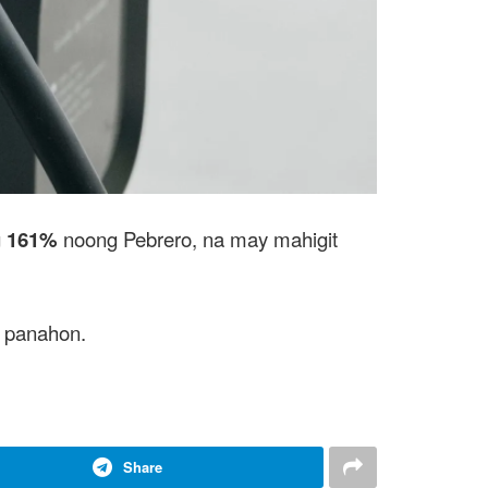
g
161%
noong Pebrero, na may mahigit
 panahon.
Share