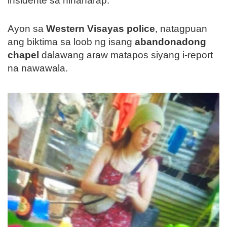
insidente sa hinaharap."
Ayon sa
Western Visayas police
, natagpuan
ang biktima sa loob ng isang
abandonadong
chapel
dalawang araw matapos siyang i-report
na nawawala.