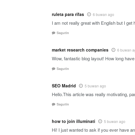
ruleta para rifas
6 buwan ago
I am not really great with English but I get 
Sagutin
market research companies
6 buwan a
Wow, fantastic blog layout! How long have y
Sagutin
SEO Madrid
5 buwan ago
Hello.This article was really motivating, pa
Sagutin
how to join illuminati
5 buwan ago
Hi! I just wanted to ask if you ever have