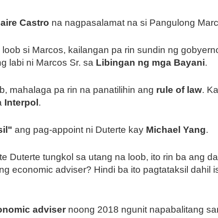
laire Castro
na nagpasalamat na si Pangulong Marco
loob si Marcos, kailangan pa rin sundin ng gobyerno 
g labi ni Marcos Sr. sa
Libingan ng mga Bayani
.
b, mahalaga pa rin na panatilihin ang
rule of law
. K
a
Interpol
.
il"
ang pag-appoint ni Duterte kay
Michael Yang
.
e Duterte tungkol sa utang na loob, ito rin ba ang da
ng economic adviser? Hindi ba ito pagtataksil dahil 
onomic adviser
noong 2018 ngunit napabalitang sang