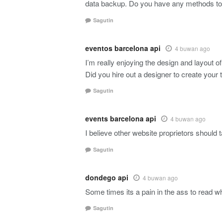
data backup. Do you have any methods to 
Sagutin
eventos barcelona api
4 buwan ago
I’m really enjoying the design and layout 
Did you hire out a designer to create you
Sagutin
events barcelona api
4 buwan ago
I believe other website proprietors should 
Sagutin
dondego api
4 buwan ago
Some times its a pain in the ass to read wh
Sagutin