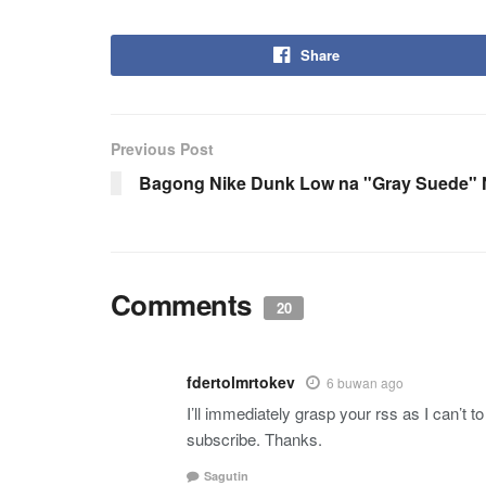
Share
Previous Post
Bagong Nike Dunk Low na "Gray Suede" 
Comments
20
fdertolmrtokev
6 buwan ago
I’ll immediately grasp your rss as I can’t 
subscribe. Thanks.
Sagutin