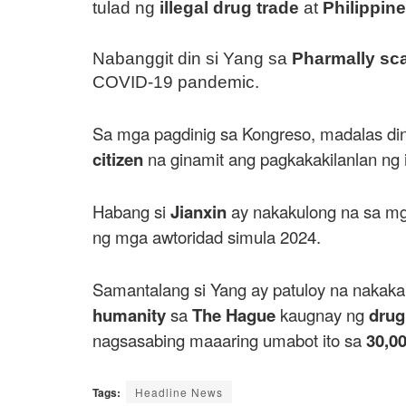
tulad ng
illegal drug trade
at
Philippin
Nabanggit din si Yang sa
Pharmally sc
COVID-19 pandemic.
Sa mga pagdinig sa Kongreso, madalas di
citizen
na ginamit ang pagkakakilanlan ng 
Habang si
Jianxin
ay nakakulong na sa mg
ng mga awtoridad simula 2024.
Samantalang si Yang ay patuloy na nakaka
humanity
sa
The Hague
kaugnay ng
drug
nagsasabing maaaring umabot ito sa
30,0
Tags:
Headline News