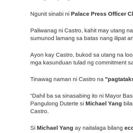
Ngunit sinabi ni
Palace Press Officer C
Paliwanag ni Castro, kahit may utang na 
sumunod lamang sa batas nang ilipat an
Ayon kay Castro, bukod sa utang na loo
mga kasunduan tulad ng commitment s
Tinawag naman ni Castro na
"pagtataks
“Dahil ba sa sinasabing ito ni Mayor Bast
Pangulong Duterte si
Michael Yang
bila
Castro.
Si
Michael Yang
ay naitalaga bilang
ec