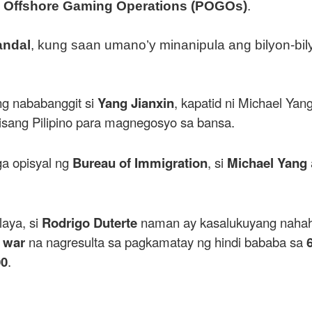
e Offshore Gaming Operations (POGOs)
.
andal
, kung saan umano’y minanipula ang bilyon-bi
ng nababanggit si
Yang Jianxin
, kapatid ni Michael Yan
isang Pilipino para magnegosyo sa bansa.
a opisyal ng
Bureau of Immigration
, si
Michael Yang
laya, si
Rodrigo Duterte
naman ay kasalukuyang nahah
 war
na nagresulta sa pagkamatay ng hindi bababa sa
00
.