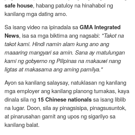
safe house
, habang patuloy na hinahabol ng
kanilang mga dating amo.
Sa isang video na ipinadala sa
GMA Integrated
News
, isa sa mga biktima ang nagsabi:
"Takot na
takot kami. Hindi namin alam kung ano ang
maaaring mangyari sa amin. Sana ay matulungan
kami ng gobyerno ng Pilipinas na makauwi nang
ligtas at makasama ang aming pamilya."
Ayon sa kanilang salaysay, natuklasan ng kanilang
mga employer ang kanilang planong tumakas, kaya
dinala sila ng
15 Chinese nationals
sa isang liblib
na lugar. Doon, sila ay pinagsisipa, pinagsusuntok,
at pinarusahan gamit ang upos ng sigarilyo sa
kanilang balat.