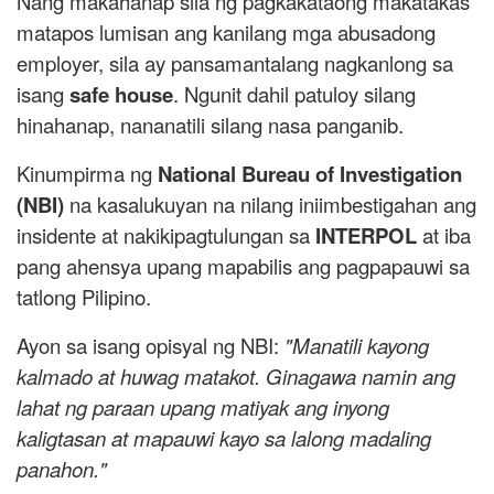
Nang makahanap sila ng pagkakataong makatakas
matapos lumisan ang kanilang mga abusadong
employer, sila ay pansamantalang nagkanlong sa
isang
safe house
. Ngunit dahil patuloy silang
hinahanap, nananatili silang nasa panganib.
Kinumpirma ng
National Bureau of Investigation
(NBI)
na kasalukuyan na nilang iniimbestigahan ang
insidente at nakikipagtulungan sa
INTERPOL
at iba
pang ahensya upang mapabilis ang pagpapauwi sa
tatlong Pilipino.
Ayon sa isang opisyal ng NBI:
"Manatili kayong
kalmado at huwag matakot. Ginagawa namin ang
lahat ng paraan upang matiyak ang inyong
kaligtasan at mapauwi kayo sa lalong madaling
panahon."