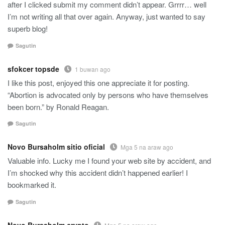
after I clicked submit my comment didn’t appear. Grrrr… well
I’m not writing all that over again. Anyway, just wanted to say
superb blog!
Sagutin
sfokcer topsde
1 buwan ago
I like this post, enjoyed this one appreciate it for posting.
“Abortion is advocated only by persons who have themselves
been born.” by Ronald Reagan.
Sagutin
Novo Bursaholm sitio oficial
Mga 5 na araw ago
Valuable info. Lucky me I found your web site by accident, and
I’m shocked why this accident didn’t happened earlier! I
bookmarked it.
Sagutin
Novo Bursaholm crypto