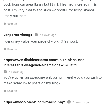
book from our area library but I think I learned more from this
post. I’m very glad to see such wonderful info being shared
freely out there.
Sagutin
ver porno vintage
7 buwan ago
I genuinely value your piece of work, Great post.
Sagutin
https://www.diarideterrassa.com/els-15-plans-mes-
interessants-del-gener-a-barcelona-2026.html
7 buwan ago
you’ve gotten an awesome weblog right here! would you wish to
make some invite posts on my blog?
Sagutin
https://mascolombia.com/madrid-hoy/
7 buwan ago