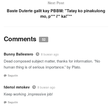
Next Post
Baste Duterte galit kay PBBM: "Tatay ko pinakulong
mo, p*** i** ka!"**
Comments
52
Bunny Ballestero
8 buwan ago
Dead composed subject matter, thanks for information. “No
human thing is of serious importance.” by Plato.
Sagutin
fdertol mrtokev
8 buwan ago
Keep working ,impressive job!
Sagutin