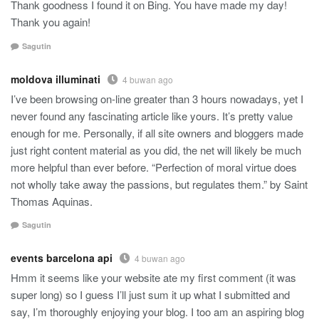
Thank goodness I found it on Bing. You have made my day!
Thank you again!
Sagutin
moldova illuminati
4 buwan ago
I’ve been browsing on-line greater than 3 hours nowadays, yet I
never found any fascinating article like yours. It’s pretty value
enough for me. Personally, if all site owners and bloggers made
just right content material as you did, the net will likely be much
more helpful than ever before. “Perfection of moral virtue does
not wholly take away the passions, but regulates them.” by Saint
Thomas Aquinas.
Sagutin
events barcelona api
4 buwan ago
Hmm it seems like your website ate my first comment (it was
super long) so I guess I’ll just sum it up what I submitted and
say, I’m thoroughly enjoying your blog. I too am an aspiring blog