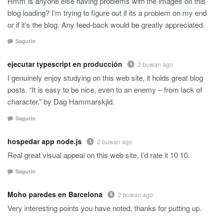
Hmm is anyone else having problems with the images on this
blog loading? I’m trying to figure out if its a problem on my end
or if it’s the blog. Any feed-back would be greatly appreciated.
Sagutin
ejecutar typescript en producción
2 buwan ago
I genuinely enjoy studying on this web site, it holds great blog
posts. “It is easy to be nice, even to an enemy – from lack of
character.” by Dag Hammarskjld.
Sagutin
hospedar app node.js
2 buwan ago
Real great visual appeal on this web site, I’d rate it 10 10.
Sagutin
Moho paredes en Barcelona
2 buwan ago
Very interesting points you have noted, thanks for putting up.