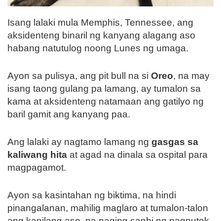
Isang lalaki mula Memphis, Tennessee, ang
aksidenteng binaril ng kanyang alagang aso
habang natutulog noong Lunes ng umaga.
Ayon sa pulisya, ang pit bull na si
Oreo
, na may
isang taong gulang pa lamang, ay tumalon sa
kama at aksidenteng natamaan ang gatilyo ng
baril gamit ang kanyang paa.
Ang lalaki ay nagtamo lamang ng
gasgas sa
kaliwang hita
at agad na dinala sa ospital para
magpagamot.
Ayon sa kasintahan ng biktima, na hindi
pinangalanan, mahilig maglaro at tumalon-talon
ang kanilang aso, na naging sanhi ng pagputok