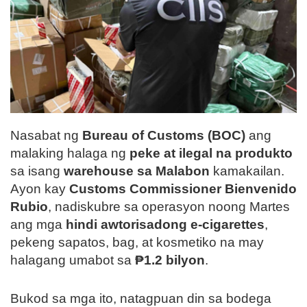
Nasabat ng
Bureau of Customs (BOC)
ang
malaking halaga ng
peke at ilegal na produkto
sa isang
warehouse sa Malabon
kamakailan.
Ayon kay
Customs Commissioner Bienvenido
Rubio
, nadiskubre sa operasyon noong Martes
ang mga
hindi awtorisadong e-cigarettes
,
pekeng sapatos, bag, at kosmetiko na may
halagang umabot sa
₱1.2 bilyon
.
Bukod sa mga ito, natagpuan din sa bodega