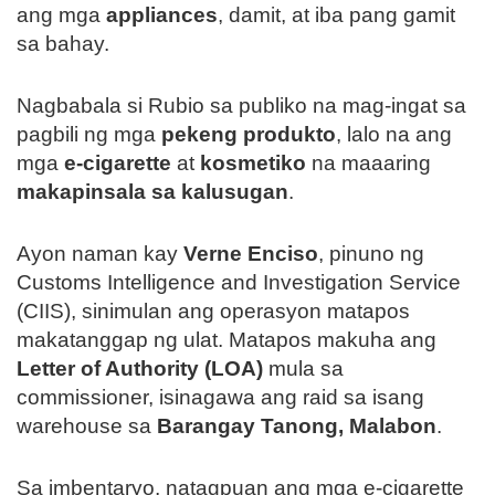
ang mga
appliances
, damit, at iba pang gamit
sa bahay.
Nagbabala si Rubio sa publiko na mag-ingat sa
pagbili ng mga
pekeng produkto
, lalo na ang
mga
e-cigarette
at
kosmetiko
na maaaring
makapinsala sa kalusugan
.
Ayon naman kay
Verne Enciso
, pinuno ng
Customs Intelligence and Investigation Service
(CIIS), sinimulan ang operasyon matapos
makatanggap ng ulat. Matapos makuha ang
Letter of Authority (LOA)
mula sa
commissioner, isinagawa ang raid sa isang
warehouse sa
Barangay Tanong, Malabon
.
Sa imbentaryo, natagpuan ang mga e-cigarette