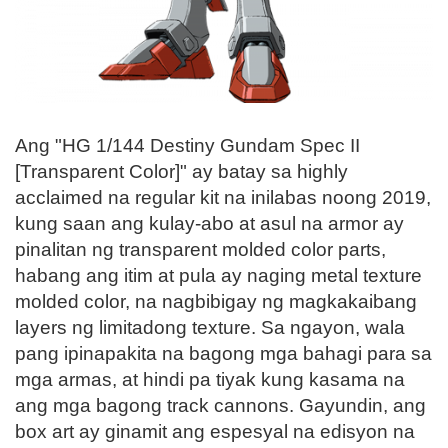
Ang "HG 1/144 Destiny Gundam Spec II
[Transparent Color]" ay batay sa highly
acclaimed na regular kit na inilabas noong 2019,
kung saan ang kulay-abo at asul na armor ay
pinalitan ng transparent molded color parts,
habang ang itim at pula ay naging metal texture
molded color, na nagbibigay ng magkakaibang
layers ng limitadong texture. Sa ngayon, wala
pang ipinapakita na bagong mga bahagi para sa
mga armas, at hindi pa tiyak kung kasama na
ang mga bagong track cannons. Gayundin, ang
box art ay ginamit ang espesyal na edisyon na