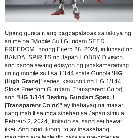
Upang gunitain ang pagpapalabas sa takilya ng
anime na "Mobile Suit Gundam SEED
FREEDOM" noong Enero 26, 2024, inilunsad ng
BANDAI SPIRITS ng Japan HOBBY Division,
ang pangalawang edisyon ng pinakamaraming
uri ng mobile suit sa 1/144 scale Gunpla
'HG
(High Grade)'
series, kasunod ng HG 1/144
Strike Freedom Gundam [Transparent Color],
ang
"HG 1/144 Destiny Gundam Spec II
[Transparent Color]"
ay ihahayag na maaari
nang mabili sa mga sinehan sa Japan simula
Pebrero 2, 2024, limitado sa isang set bawat
tiket. Ang produktong ito ay inaasahang
magiging available din para sa pre-order sa