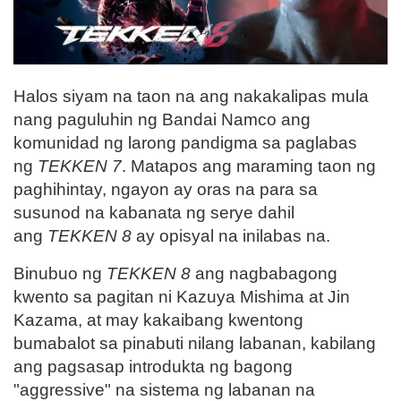
Halos siyam na taon na ang nakakalipas mula
nang paguluhin ng Bandai Namco ang
komunidad ng larong pandigma sa paglabas
ng
TEKKEN 7
. Matapos ang maraming taon ng
paghihintay, ngayon ay oras na para sa
susunod na kabanata ng serye dahil
ang
TEKKEN 8
ay opisyal na inilabas na.
Binubuo ng
TEKKEN 8
ang nagbabagong
kwento sa pagitan ni Kazuya Mishima at Jin
Kazama, at may kakaibang kwentong
bumabalot sa pinabuti nilang labanan, kabilang
ang pagsasap introdukta ng bagong
"aggressive" na sistema ng labanan na