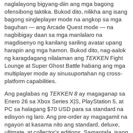
naglalayong bigyang-diin ang mga bagong
ofensibong taktika. Bukod dito, nilikha ang isang
bagong singleplayer mode na angkop sa mga
baguhan — ang Arcade Quest mode — na
nagbibigay daan sa mga manlalaro na
magdisenyo ng kanilang sariling avatar upang
harapin ang mga hamon. Bukod dito, nag-aalok
ng karagdagang nilalaman ang
TEKKEN
Fight
Lounge at Super Ghost Battle habang ang mga
multiplayer mode ay sinusuportahan ng cross-
platform capabilities.
Ang paglabas ng
TEKKEN 8
ay magaganap sa
Enero 26 sa Xbox Series X|S, PlayStation 5, at
PC sa halagang $70 USD para sa standard na
edisyon ng laro. Ang pre-order ay magagamit na
ngayon at kasama nito ang standard, deluxe,
ultimate, at collector’s editions. Samantala, isang