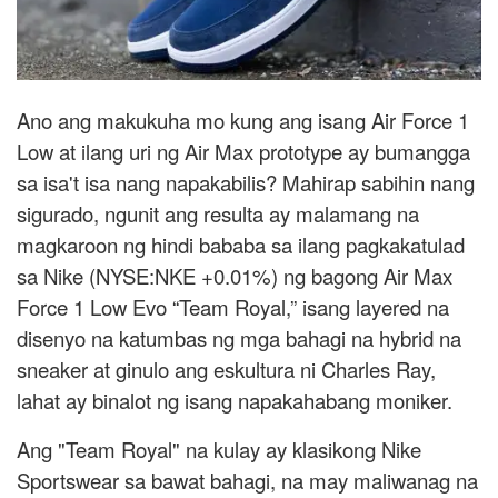
Ano ang makukuha mo kung ang isang Air Force 1
Low at ilang uri ng Air Max prototype ay bumangga
sa isa't isa nang napakabilis? Mahirap sabihin nang
sigurado, ngunit ang resulta ay malamang na
magkaroon ng hindi bababa sa ilang pagkakatulad
sa Nike (NYSE:NKE +0.01%) ng bagong Air Max
Force 1 Low Evo “Team Royal,” isang layered na
disenyo na katumbas ng mga bahagi na hybrid na
sneaker at ginulo ang eskultura ni Charles Ray,
lahat ay binalot ng isang napakahabang moniker.
Ang "Team Royal" na kulay ay klasikong Nike
Sportswear sa bawat bahagi, na may maliwanag na