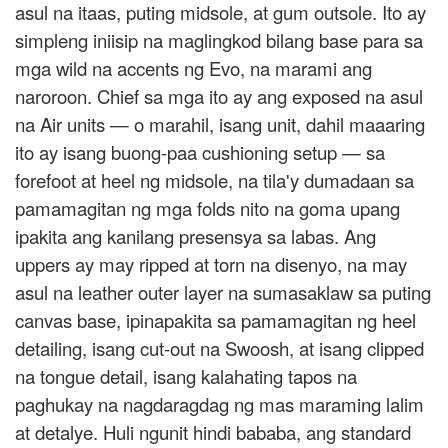
asul na itaas, puting midsole, at gum outsole. Ito ay
simpleng iniisip na maglingkod bilang base para sa
mga wild na accents ng Evo, na marami ang
naroroon. Chief sa mga ito ay ang exposed na asul
na Air units — o marahil, isang unit, dahil maaaring
ito ay isang buong-paa cushioning setup — sa
forefoot at heel ng midsole, na tila'y dumadaan sa
pamamagitan ng mga folds nito na goma upang
ipakita ang kanilang presensya sa labas. Ang
uppers ay may ripped at torn na disenyo, na may
asul na leather outer layer na sumasaklaw sa puting
canvas base, ipinapakita sa pamamagitan ng heel
detailing, isang cut-out na Swoosh, at isang clipped
na tongue detail, isang kalahating tapos na
paghukay na nagdaragdag ng mas maraming lalim
at detalye. Huli ngunit hindi bababa, ang standard