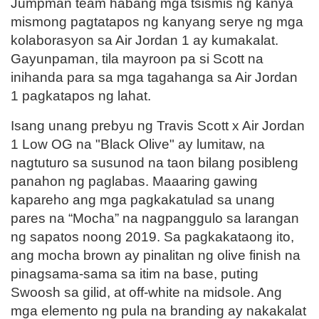
Jumpman team habang mga tsismis ng kanya
mismong pagtatapos ng kanyang serye ng mga
kolaborasyon sa Air Jordan 1 ay kumakalat.
Gayunpaman, tila mayroon pa si Scott na
inihanda para sa mga tagahanga sa Air Jordan
1 pagkatapos ng lahat.
Isang unang prebyu ng Travis Scott x Air Jordan
1 Low OG na "Black Olive" ay lumitaw, na
nagtuturo sa susunod na taon bilang posibleng
panahon ng paglabas. Maaaring gawing
kapareho ang mga pagkakatulad sa unang
pares na “Mocha” na nagpanggulo sa larangan
ng sapatos noong 2019. Sa pagkakataong ito,
ang mocha brown ay pinalitan ng olive finish na
pinagsama-sama sa itim na base, puting
Swoosh sa gilid, at off-white na midsole. Ang
mga elemento ng pula na branding ay nakakalat