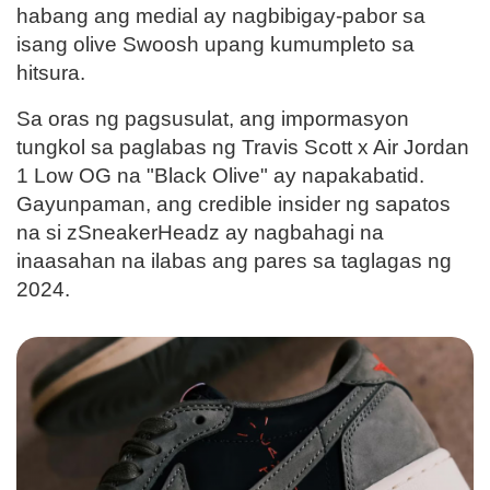
habang ang medial ay nagbibigay-pabor sa
isang olive Swoosh upang kumumpleto sa
hitsura.
Sa oras ng pagsusulat, ang impormasyon
tungkol sa paglabas ng Travis Scott x Air Jordan
1 Low OG na "Black Olive" ay napakabatid.
Gayunpaman, ang credible insider ng sapatos
na si zSneakerHeadz ay nagbahagi na
inaasahan na ilabas ang pares sa taglagas ng
2024.