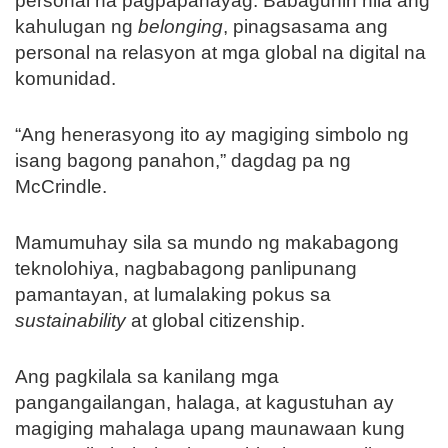
personal na pagpapahayag. Babaguhin nila ang
kahulugan ng
belonging
, pinagsasama ang
personal na relasyon at mga global na digital na
komunidad.
“Ang henerasyong ito ay magiging simbolo ng
isang bagong panahon,” dagdag pa ng
McCrindle.
Mamumuhay sila sa mundo ng makabagong
teknolohiya, nagbabagong panlipunang
pamantayan, at lumalaking pokus sa
sustainability
at global citizenship.
Ang pagkilala sa kanilang mga
pangangailangan, halaga, at kagustuhan ay
magiging mahalaga upang maunawaan kung