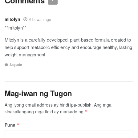
Comments
1
mitolyn
6 buwan ago
**mitolyn**
Mitolyn is a carefully developed, plant-based formula created to
help support metabolic efficiency and encourage healthy, lasting
weight management.
Sagutin
Mag-iwan ng Tugon
Ang iyong email address ay hindi ipa-publish.
Ang mga
kinakailangang mga field ay markado ng
*
Puna
*