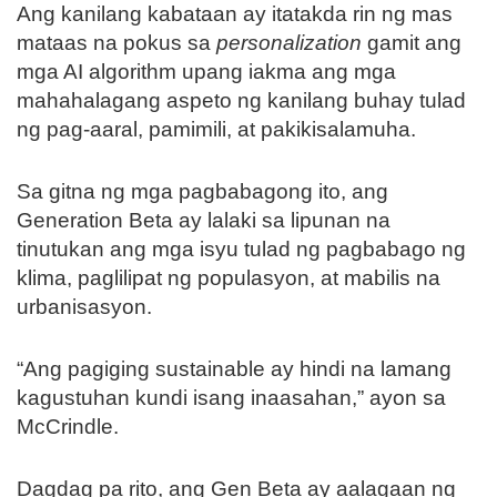
Ang kanilang kabataan ay itatakda rin ng mas
mataas na pokus sa
personalization
gamit ang
mga AI algorithm upang iakma ang mga
mahahalagang aspeto ng kanilang buhay tulad
ng pag-aaral, pamimili, at pakikisalamuha.
Sa gitna ng mga pagbabagong ito, ang
Generation Beta ay lalaki sa lipunan na
tinutukan ang mga isyu tulad ng pagbabago ng
klima, paglilipat ng populasyon, at mabilis na
urbanisasyon.
“Ang pagiging sustainable ay hindi na lamang
kagustuhan kundi isang inaasahan,” ayon sa
McCrindle.
Dagdag pa rito, ang Gen Beta ay aalagaan ng