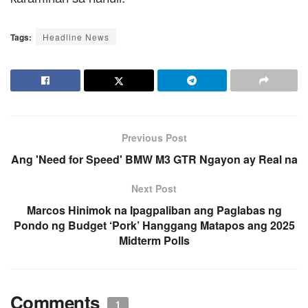
Tags:
Headline News
Previous Post
Ang 'Need for Speed' BMW M3 GTR Ngayon ay Real na
Next Post
Marcos Hinimok na Ipagpaliban ang Paglabas ng
Pondo ng Budget ‘Pork’ Hanggang Matapos ang 2025
Midterm Polls
Comments
1