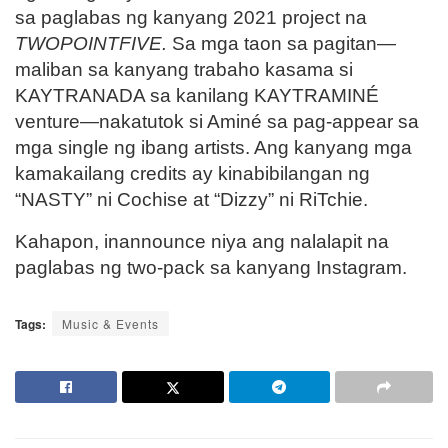
sa paglabas ng kanyang 2021 project na
TWOPOINTFIVE.
Sa mga taon sa pagitan—
maliban sa kanyang trabaho kasama si
KAYTRANADA
sa kanilang KAYTRAMINÉ
venture—nakatutok si Aminé sa pag-appear sa
mga single ng ibang artists. Ang kanyang mga
kamakailang credits ay kinabibilangan ng
“NASTY” ni
Cochise
at “Dizzy” ni
RiTchie
.
Kahapon, inannounce niya ang nalalapit na
paglabas ng two-pack sa kanyang Instagram.
Tags:
Music & Events