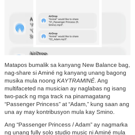
Matapos bumalik sa kanyang
New Balance
bag,
nag-share si
Aminé
ng kanyang unang bagong
musika mula noong
KAYTRAMINÉ.
Ang
multifaceted na musician ay naglabas ng isang
two-pack ng mga track na pinamagatang
“Passenger Princess” at “Adam,” kung saan ang
una ay may kontribusyon mula kay
Smino
.
Ang “Passenger Princess / Adam” ay nagmarka
ng unang fully solo studio music ni Aminé mula