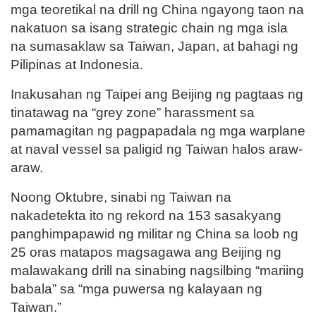
mga teoretikal na drill ng China ngayong taon na
nakatuon sa isang strategic chain ng mga isla
na sumasaklaw sa Taiwan, Japan, at bahagi ng
Pilipinas at Indonesia.
Inakusahan ng Taipei ang Beijing ng pagtaas ng
tinatawag na “grey zone” harassment sa
pamamagitan ng pagpapadala ng mga warplane
at naval vessel sa paligid ng Taiwan halos araw-
araw.
Noong Oktubre, sinabi ng Taiwan na
nakadetekta ito ng rekord na 153 sasakyang
panghimpapawid ng militar ng China sa loob ng
25 oras matapos magsagawa ang Beijing ng
malawakang drill na sinabing nagsilbing “mariing
babala” sa “mga puwersa ng kalayaan ng
Taiwan.”