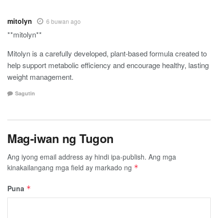
mitolyn
6 buwan ago
**mitolyn**
Mitolyn is a carefully developed, plant-based formula created to
help support metabolic efficiency and encourage healthy, lasting
weight management.
Sagutin
Mag-iwan ng Tugon
Ang iyong email address ay hindi ipa-publish.
Ang mga
kinakailangang mga field ay markado ng
*
Puna
*