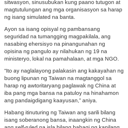
sitwasyon, sinusubukan kung paano tutugon at
magtutulungan ang mga organisasyon sa harap
ng isang simulated na banta.
Ayon sa isang opisyal ng pambansang
seguridad na tumangging magpakilala, ang
nasabing ehersisyo na pinangunahan ng
opisina ng pangulo ay nilahukan ng 19 na
ministeryo, lokal na pamahalaan, at mga NGO.
“Ito ay naglalayong palakasin ang kakayahan ng
buong lipunan ng Taiwan na magtanggol sa
harap ng awtoritaryang paglawak ng China at
iba pang mga bansa na patuloy na hinahamon
ang pandaigdigang kaayusan,” aniya.
Habang itinuturing ng Taiwan ang sarili bilang
isang soberanong bansa, inaangkin ng China
ang self-ruled na isla bilang bahagi ng kanilang