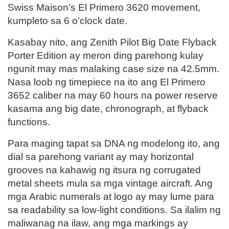
Swiss Maison’s El Primero 3620 movement,
kumpleto sa 6 o’clock date.
Kasabay nito, ang Zenith Pilot Big Date Flyback
Porter Edition ay meron ding parehong kulay
ngunit may mas malaking case size na 42.5mm.
Nasa loob ng timepiece na ito ang El Primero
3652 caliber na may 60 hours na power reserve
kasama ang big date, chronograph, at flyback
functions.
Para maging tapat sa DNA ng modelong ito, ang
dial sa parehong variant ay may horizontal
grooves na kahawig ng itsura ng corrugated
metal sheets mula sa mga vintage aircraft. Ang
mga Arabic numerals at logo ay may lume para
sa readability sa low-light conditions. Sa ilalim ng
maliwanag na ilaw, ang mga markings ay