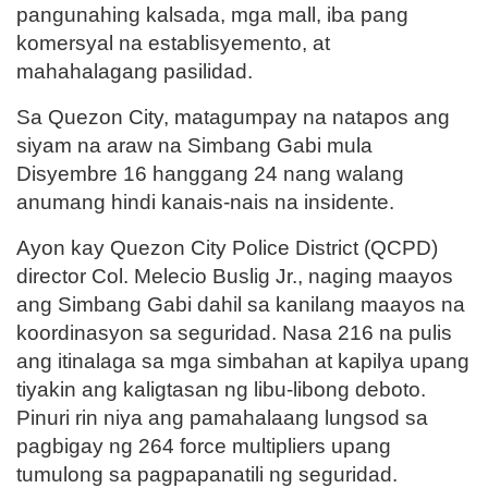
pangunahing kalsada, mga mall, iba pang
komersyal na establisyemento, at
mahahalagang pasilidad.
Sa Quezon City, matagumpay na natapos ang
siyam na araw na Simbang Gabi mula
Disyembre 16 hanggang 24 nang walang
anumang hindi kanais-nais na insidente.
Ayon kay Quezon City Police District (QCPD)
director Col. Melecio Buslig Jr., naging maayos
ang Simbang Gabi dahil sa kanilang maayos na
koordinasyon sa seguridad. Nasa 216 na pulis
ang itinalaga sa mga simbahan at kapilya upang
tiyakin ang kaligtasan ng libu-libong deboto.
Pinuri rin niya ang pamahalaang lungsod sa
pagbigay ng 264 force multipliers upang
tumulong sa pagpapanatili ng seguridad.